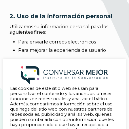
2. Uso de la información personal
Utilizamos su información personal para los
siguientes fines:
Para enviarle correos electrónicos
Para mejorar la experiencia de usuario
3. Compartir información personal
No compartimos su información personal con
terceros.
Las cookies de este sitio web se usan para
personalizar el contenido y los anuncios, ofrecer
funciones de redes sociales y analizar el tráfico.
Además, compartimos información sobre el uso
4. Derechos de los usuarios
que haga del sitio web con nuestros partners de
redes sociales, publicidad y análisis web, quienes
Usted tiene los siguientes derechos con
pueden combinarla con otra información que les
respecto a su información personal:
haya proporcionado o que hayan recopilado a