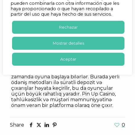
pueden combinarla con otra información que les
haya proporcionado o que hayan recopilado a
partir del uso que haya hecho de sus servicios.
Pin Up Casino və Üstünlükləri
Pin Up Casino, Azərbaycanda onlayn qumar
Rechazar
təcrübəsi üçün müasir bir platformadır.
Burada, rahat interfeysi, müxtəlif oyun növləri
Mostrar detalles
və cəlbedici bonus sistemləri ilə istifadəçilərə
geniş imkanlar təqdim olunur. Pin Up Casino,
həmçinin 24/7 müştəri dəstəyi ilə oyunçuların
Aceptar
sorğularını tez bir zamanda cavablandırır.
İstifadəçilər, sadə qeydiyyat prosesi ilə tez bir
zamanda oyuna başlaya bilərlər. Burada yerli
ödəniş metodları ilə sürətli depozit və
çıxarışlar həyata keçirilir, bu da oyunçular
üçün böyük rahatlıq yaradır. Pin Up Casino,
təhlükəsizlik və müştəri məmnuniyyətinə
önəm verən bir platforma olaraq öne çıxır.
Share
0