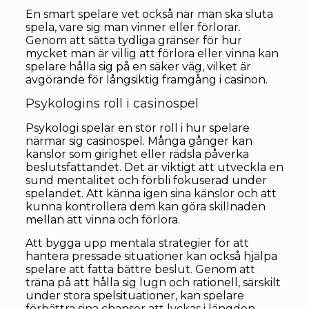
En smart spelare vet också när man ska sluta
spela, vare sig man vinner eller förlorar.
Genom att sätta tydliga gränser för hur
mycket man är villig att förlora eller vinna kan
spelare hålla sig på en säker väg, vilket är
avgörande för långsiktig framgång i casinon.
Psykologins roll i casinospel
Psykologi spelar en stor roll i hur spelare
närmar sig casinospel. Många gånger kan
känslor som girighet eller rädsla påverka
beslutsfattandet. Det är viktigt att utveckla en
sund mentalitet och förbli fokuserad under
spelandet. Att känna igen sina känslor och att
kunna kontrollera dem kan göra skillnaden
mellan att vinna och förlora.
Att bygga upp mentala strategier för att
hantera pressade situationer kan också hjälpa
spelare att fatta bättre beslut. Genom att
träna på att hålla sig lugn och rationell, särskilt
under stora spelsituationer, kan spelare
förbättra sina chanser att lyckas i längden.