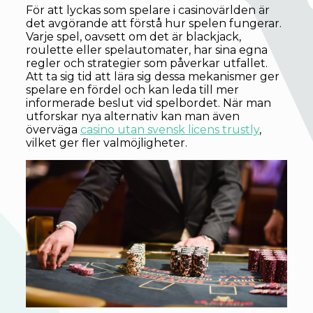
För att lyckas som spelare i casinovärlden är
det avgörande att förstå hur spelen fungerar.
Varje spel, oavsett om det är blackjack,
roulette eller spelautomater, har sina egna
regler och strategier som påverkar utfallet.
Att ta sig tid att lära sig dessa mekanismer ger
spelare en fördel och kan leda till mer
informerade beslut vid spelbordet. När man
utforskar nya alternativ kan man även
överväga
casino utan svensk licens trustly
,
vilket ger fler valmöjligheter.