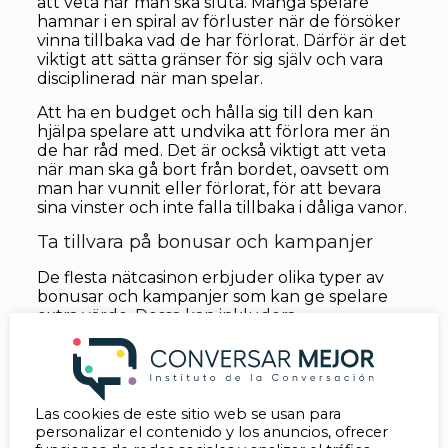
att veta när man ska sluta. Många spelare
hamnar i en spiral av förluster när de försöker
vinna tillbaka vad de har förlorat. Därför är det
viktigt att sätta gränser för sig själv och vara
disciplinerad när man spelar.
Att ha en budget och hålla sig till den kan
hjälpa spelare att undvika att förlora mer än
de har råd med. Det är också viktigt att veta
när man ska gå bort från bordet, oavsett om
man har vunnit eller förlorat, för att bevara
sina vinster och inte falla tillbaka i dåliga vanor.
Ta tillvara på bonusar och kampanjer
De flesta nätcasinon erbjuder olika typer av
bonusar och kampanjer som kan ge spelare
extra värde. Dessa kan inkludera
insättningsbonusar, gratissnurr och
lojalitetsprogram. Genom att utnyttja dessa
erbjudanden kan spelare öka sina spelpengar
och få längre spelupplevelser.
Las cookies de este sitio web se usan para
Det är dock viktigt att läsa villkoren för dessa
personalizar el contenido y los anuncios, ofrecer
bonusar noggrant, eftersom de ofta har