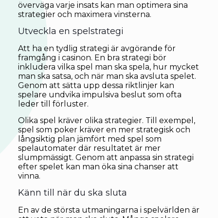
överväga varje insats kan man optimera sina
strategier och maximera vinsterna.
Utveckla en spelstrategi
Att ha en tydlig strategi är avgörande för
framgång i casinon. En bra strategi bör
inkludera vilka spel man ska spela, hur mycket
man ska satsa, och när man ska avsluta spelet.
Genom att sätta upp dessa riktlinjer kan
spelare undvika impulsiva beslut som ofta
leder till förluster.
Olika spel kräver olika strategier. Till exempel,
spel som poker kräver en mer strategisk och
långsiktig plan jämfört med spel som
spelautomater där resultatet är mer
slumpmässigt. Genom att anpassa sin strategi
efter spelet kan man öka sina chanser att
vinna.
Känn till när du ska sluta
En av de största utmaningarna i spelvärlden är