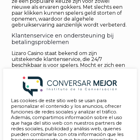
ze een populaire keuze zijn voor zowel
nieuwe als ervaren gokkers. Met slechts een
paar klikken kunnen spelers geld storten of
opnemen, waardoor de algehele
gebruikservaring aanzienlijk wordt verbeterd.
Klantenservice en ondersteuning bij
betalingsproblemen
Lizaro Casino staat bekend om zijn
uitstekende klantenservice, die 24/7
beschikbaar is voor spelers. Mocht er zich een
probleem voordoen met een
betalingsmethode, dan kan de klantenservice
snel en effectief ondersteuning bieden. Dit is
cruciaal voor het waarborgen van een
plezierige spelervaring en het opbouwen van
Las cookies de este sitio web se usan para
vertrouwen bij de spelers.
personalizar el contenido y los anuncios, ofrecer
Het casino biedt verschillende kanalen voor
funciones de redes sociales y analizar el tráfico.
klantenservice, waaronder live chat en e-mail,
Además, compartimos información sobre el uso
que haga del sitio web con nuestros partners de
waardoor spelers gemakkelijk in contact
redes sociales, publicidad y análisis web, quienes
kunnen komen met het ondersteuningsteam.
pueden combinarla con otra información que les
Dit zorgt ervoor dat eventuele vragen of
haya proporcionado o que hayan recopilado a