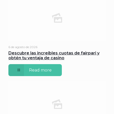
6 de agosto de 2026
Descubre las increíbles cuotas de fairpari y
obtén tu ventaja de casino
Read more