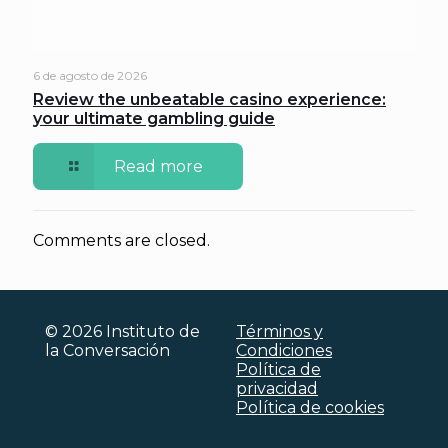
6 de agosto de 2026
Review the unbeatable casino experience:
your ultimate gambling guide
Read more
Comments are closed.
© 2026 Instituto de
Términos y
la Conversación
Condiciones
Política de
privacidad
Política de cookies