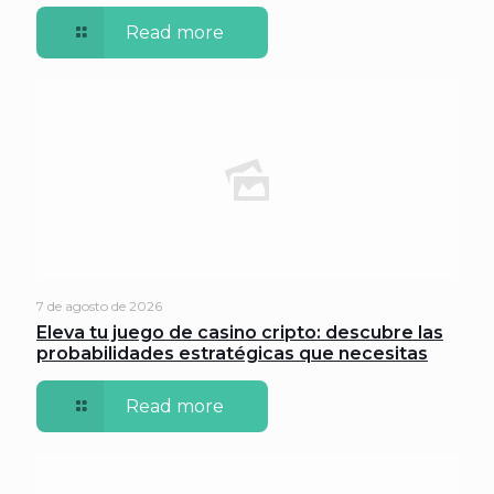
Read more
7 de agosto de 2026
Eleva tu juego de casino cripto: descubre las
probabilidades estratégicas que necesitas
Read more