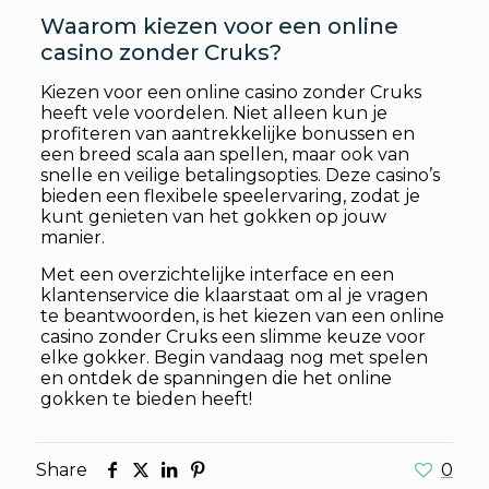
Waarom kiezen voor een online
casino zonder Cruks?
Kiezen voor een online casino zonder Cruks
heeft vele voordelen. Niet alleen kun je
profiteren van aantrekkelijke bonussen en
een breed scala aan spellen, maar ook van
snelle en veilige betalingsopties. Deze casino’s
bieden een flexibele speelervaring, zodat je
kunt genieten van het gokken op jouw
manier.
Met een overzichtelijke interface en een
klantenservice die klaarstaat om al je vragen
te beantwoorden, is het kiezen van een online
casino zonder Cruks een slimme keuze voor
elke gokker. Begin vandaag nog met spelen
en ontdek de spanningen die het online
gokken te bieden heeft!
Share
0