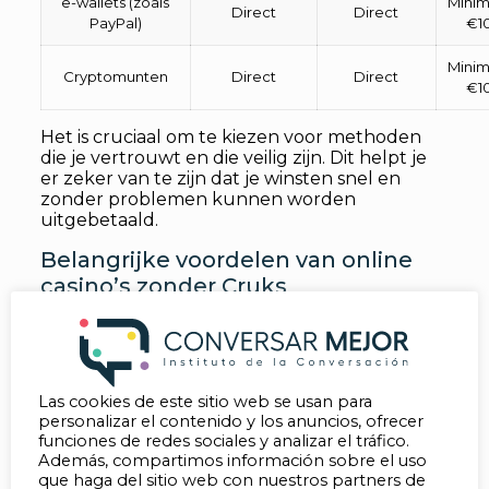
e-wallets (zoals
Minim
Direct
Direct
PayPal)
€1
Minim
Cryptomunten
Direct
Direct
€1
Het is cruciaal om te kiezen voor methoden
die je vertrouwt en die veilig zijn. Dit helpt je
er zeker van te zijn dat je winsten snel en
zonder problemen kunnen worden
uitgebetaald.
Belangrijke voordelen van online
casino’s zonder Cruks
Een online casino zonder Cruks biedt
gebruikers vele voordelen. Deze platforms
zijn vaak aantrekkelijker vanwege hun
speelaanbod, gebruiksgemak en klantservice.
Las cookies de este sitio web se usan para
Hier zijn enkele belangrijke voordelen:
personalizar el contenido y los anuncios, ofrecer
funciones de redes sociales y analizar el tráfico.
Aantrekkelijke bonussen:
Además, compartimos información sobre el uso
Welkomstbonussen kunnen oplopen tot
que haga del sitio web con nuestros partners de
400% tot €15.000 plus 300 gratis spins,