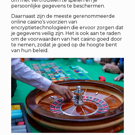
om met vertrouwen te spelen en je
persoonlijke gegevens te beschermen.
Daarnaast zijn de meeste gerenommeerde
online casino’s voorzien van
encryptietechnologieën die ervoor zorgen dat
je gegevens veilig zijn. Het is ook aan te raden
om de voorwaarden van het casino goed door
te nemen, zodat je goed op de hoogte bent
van hun beleid.