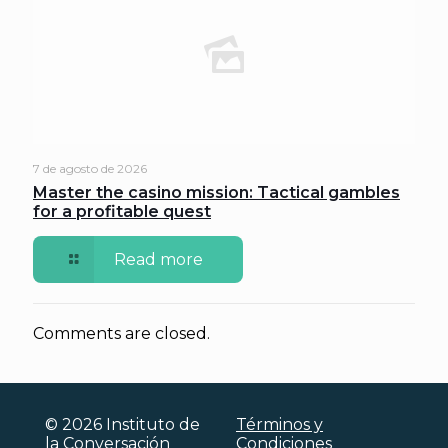
7 de agosto de 2026
Master the casino mission: Tactical gambles
for a profitable quest
Read more
Comments are closed.
© 2026 Instituto de
Términos y
la Conversación
Condiciones