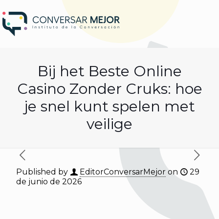
Bij het Beste Online
Casino Zonder Cruks: hoe
je snel kunt spelen met
veilige
Published by
EditorConversarMejor
on
29
de junio de 2026