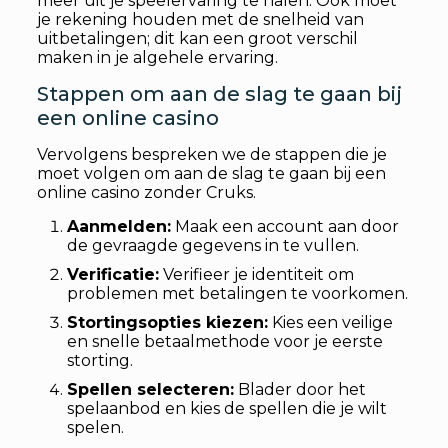
meer uit je speelervaring te halen. Ook moet
je rekening houden met de snelheid van
uitbetalingen; dit kan een groot verschil
maken in je algehele ervaring.
Stappen om aan de slag te gaan bij
een online casino
Vervolgens bespreken we de stappen die je
moet volgen om aan de slag te gaan bij een
online casino zonder Cruks.
Aanmelden:
Maak een account aan door
de gevraagde gegevens in te vullen.
Verificatie:
Verifieer je identiteit om
problemen met betalingen te voorkomen.
Stortingsopties kiezen:
Kies een veilige
en snelle betaalmethode voor je eerste
storting.
Spellen selecteren:
Blader door het
spelaanbod en kies de spellen die je wilt
spelen.