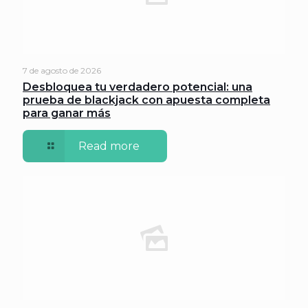
7 de agosto de 2026
Desbloquea tu verdadero potencial: una
prueba de blackjack con apuesta completa
para ganar más
Read more