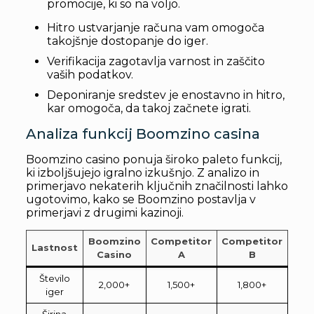
promocije, ki so na voljo.
Hitro ustvarjanje računa vam omogoča
takojšnje dostopanje do iger.
Verifikacija zagotavlja varnost in zaščito
vaših podatkov.
Deponiranje sredstev je enostavno in hitro,
kar omogoča, da takoj začnete igrati.
Analiza funkcij Boomzino casina
Boomzino casino ponuja široko paleto funkcij,
ki izboljšujejo igralno izkušnjo. Z analizo in
primerjavo nekaterih ključnih značilnosti lahko
ugotovimo, kako se Boomzino postavlja v
primerjavi z drugimi kazinoji.
Boomzino
Competitor
Competitor
Lastnost
Casino
A
B
Število
2,000+
1,500+
1,800+
iger