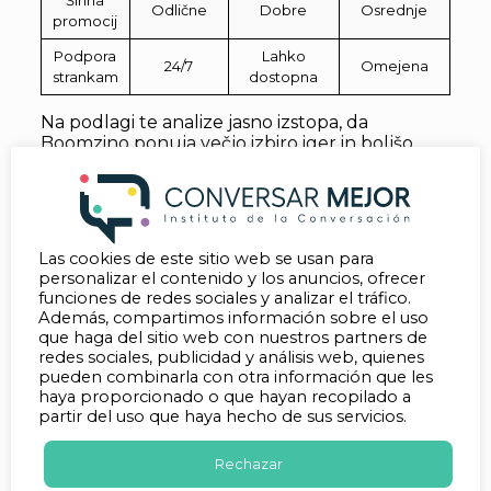
Širina
Odlične
Dobre
Osrednje
promocij
Podpora
Lahko
24/7
Omejena
strankam
dostopna
Na podlagi te analize jasno izstopa, da
Boomzino ponuja večjo izbiro iger in boljšo
podporo strankam v primerjavi s svojimi
konkurenti. Te lastnosti pripomorejo k
boljšemu splošnemu zadovoljstvu igralcev.
Ključne prednosti Boomzino casina
Las cookies de este sitio web se usan para
personalizar el contenido y los anuncios, ofrecer
Presenetljivo je, da Boomzino casino prinaša
funciones de redes sociales y analizar el tráfico.
številne prednosti, ki privlačijo širok spekter
Además, compartimos información sobre el uso
igralcev. Te prednosti ne le izboljšujejo
que haga del sitio web con nuestros partners de
izkušnjo igranja, ampak tudi povečujejo vaše
redes sociales, publicidad y análisis web, quienes
možnosti za zmago.
pueden combinarla con otra información que les
haya proporcionado o que hayan recopilado a
Visoki bonusi:
Na voljo so različni bonusi,
partir del uso que haya hecho de sus servicios.
ki igralcem omogočajo dodatno vrednost.
Široka izbira iger:
Izberite med več kot
Rechazar
2000 igrami, ki ustrezajo vsem okusom.