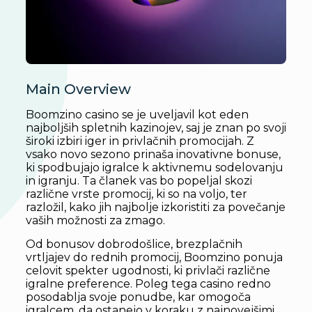
Main Overview
Boomzino casino se je uveljavil kot eden
najboljših spletnih kazinojev, saj je znan po svoji
široki izbiri iger in privlačnih promocijah. Z
vsako novo sezono prinaša inovativne bonuse,
ki spodbujajo igralce k aktivnemu sodelovanju
in igranju. Ta članek vas bo popeljal skozi
različne vrste promocij, ki so na voljo, ter
razložil, kako jih najbolje izkoristiti za povečanje
vaših možnosti za zmago.
Od bonusov dobrodošlice, brezplačnih
vrtljajev do rednih promocij, Boomzino ponuja
celovit spekter ugodnosti, ki privlači različne
igralne preference. Poleg tega casino redno
posodablja svoje ponudbe, kar omogoča
igralcem, da ostanejo v koraku z najnovejšimi