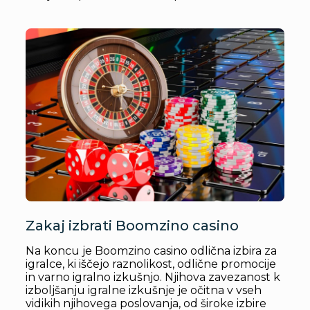
Zakaj izbrati Boomzino casino
Na koncu je Boomzino casino odlična izbira za
igralce, ki iščejo raznolikost, odlične promocije
in varno igralno izkušnjo. Njihova zavezanost k
izboljšanju igralne izkušnje je očitna v vseh
vidikih njihovega poslovanja, od široke izbire