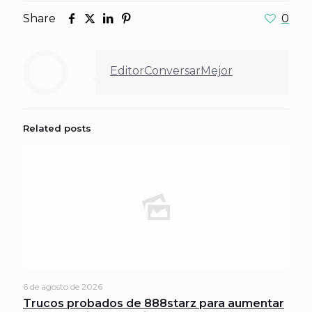
Share
0
EditorConversarMejor
Related posts
6 de agosto de 2026
Trucos probados de 888starz para aumentar