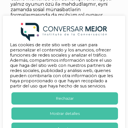
yalnız oyunun özü ilə məhdudlaşmır, eyni
zamanda sosial münasibətlərin
formalaşmasında da mühüm rol oynayır.
Oyunçuların bir-birinə qarşı dostca yanaşması,
müsbət bir atmosfer yaradır. Bu, oyun
təcrübəsini daha da gözəlləşdirir.
Eyni zamanda, etik davranış qaydalarına riayət
Las cookies de este sitio web se usan para
etmək, yeni dostluqların qurulmasına və sosial
personalizar el contenido y los anuncios, ofrecer
şəbəkələrin genişlənməsinə imkan tanıyır.
funciones de redes sociales y analizar el tráfico.
Müsbət münasibətlər, kazino mühitində daha
Además, compartimos información sobre el uso
uzun müddət qalmağı və daha çox əylənməyi
que haga del sitio web con nuestros partners de
təmin edir.
redes sociales, publicidad y análisis web, quienes
pueden combinarla con otra información que les
haya proporcionado o que hayan recopilado a
partir del uso que haya hecho de sus servicios.
Rechazar
Mostrar detalles