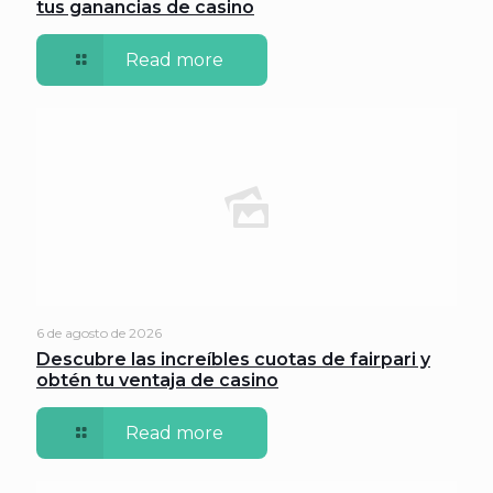
tus ganancias de casino
Read more
6 de agosto de 2026
Descubre las increíbles cuotas de fairpari y
obtén tu ventaja de casino
Read more