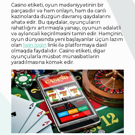
Casino etiketi, oyun mədəniyyətinin bir
parçasıdır və həm onlayn, həm də canlı
kazinolarda düzgün davranış qaydalarını
əhatə edir. Bu qaydalar, oyunçuların
rahatlığını artırmaqla yanaşı, oyunun ədalətli
və əyləncəli keçirilməsini təmin edir. Həmçinin,
oyun dünyasında yeni başlayanlar üçün lazım
olan
1win login
linki ilə platformaya daxil
olmaqda faydalıdır. Casino etiketi, digər
oyunçularla müsbət münasibətlərin
yaradılmasına kömək edir.