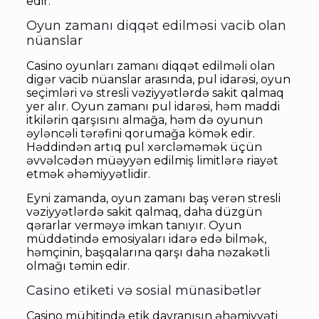
edir.
Oyun zamanı diqqət edilməsi vacib olan
nüanslar
Casino oyunları zamanı diqqət edilməli olan
digər vacib nüanslar arasında, pul idarəsi, oyun
seçimləri və stresli vəziyyətlərdə sakit qalmaq
yer alır. Oyun zamanı pul idarəsi, həm maddi
itkilərin qarşısını almağa, həm də oyunun
əyləncəli tərəfini qorumağa kömək edir.
Həddindən artıq pul xərcləməmək üçün
əvvəlcədən müəyyən edilmiş limitlərə riayət
etmək əhəmiyyətlidir.
Eyni zamanda, oyun zamanı baş verən stresli
vəziyyətlərdə sakit qalmaq, daha düzgün
qərarlar verməyə imkan tanıyır. Oyun
müddətində emosiyaları idarə edə bilmək,
həmçinin, başqalarına qarşı daha nəzakətli
olmağı təmin edir.
Casino etiketi və sosial münasibətlər
Casino mühitində etik davranışın əhəmiyyəti