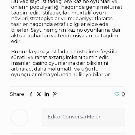
Bu veb sayt, istifadəçilərə kazino oyunları və
onların populyarlığı haqqında geniş məlumat
təqdim edir. İstifadəçilər, müxtəlif oyun
növləri, strategiyalar və mədəniyyətlərarası
təsirlər haqqında ətraflı bilgilər əldə edə
bilərlər. Sayt, həmçinin kazino oyunlarına dair
aktual xəbərləri və tendensiyaları da təqdim
edir.
Bununla yanaşı, istifadəçi dostu interfeysi ilə
sürətli və rahat axtarış imkanı təmin edir.
İnsanlar, casino oyunlarına dair biliklərini
artıraraq, daha məlumatlı və uğurlu
oyunçular olma yolunda irəliləyə bilərlər.
Share
0
EditorConversarMejor