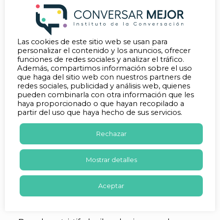
bu mövzu, insanların marağını daha da artırır.
Məsələn, məşhur filmlərdə kazino səhnələri,
həyəcan və risk dolu anları əks etdirir, bu da
izləyiciləri cəlb edir.
Las cookies de este sitio web se usan para
personalizar el contenido y los anuncios, ofrecer
Bu cür mədəni təsirlər, insanların kazino
funciones de redes sociales y analizar el tráfico.
oyunlarına olan marağını artırır. Həmçinin,
Además, compartimos información sobre el uso
müxtəlif ölkələrin mədəniyyətinə uyğun
que haga del sitio web con nuestros partners de
oyunlar və tədbirlər təşkil olunur ki, bu da
redes sociales, publicidad y análisis web, quienes
casino oyunlarının geniş yayıldığını göstərir.
pueden combinarla con otra información que les
haya proporcionado o que hayan recopilado a
partir del uso que haya hecho de sus servicios.
Rechazar
Mostrar detalles
Aceptar
Web saytının rolu