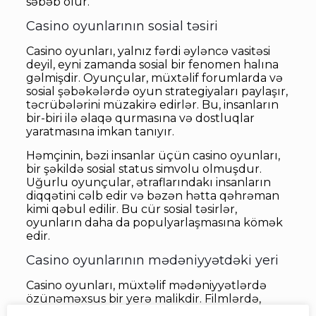
səbəb olur.
Casino oyunlarının sosial təsiri
Casino oyunları, yalnız fərdi əyləncə vasitəsi
deyil, eyni zamanda sosial bir fenomen halına
gəlmişdir. Oyunçular, müxtəlif forumlarda və
sosial şəbəkələrdə oyun strategiyaları paylaşır,
təcrübələrini müzakirə edirlər. Bu, insanların
bir-biri ilə əlaqə qurmasına və dostluqlar
yaratmasına imkan tanıyır.
Həmçinin, bəzi insanlar üçün casino oyunları,
bir şəkildə sosial status simvolu olmuşdur.
Uğurlu oyunçular, ətraflarındakı insanların
diqqətini cəlb edir və bəzən hətta qəhrəman
kimi qəbul edilir. Bu cür sosial təsirlər,
oyunların daha da populyarlaşmasına kömək
edir.
Casino oyunlarının mədəniyyətdəki yeri
Casino oyunları, müxtəlif mədəniyyətlərdə
özünəməxsus bir yerə malikdir. Filmlərdə,
ədəbiyyatda və musiqidə tez-tez rast gəlinən