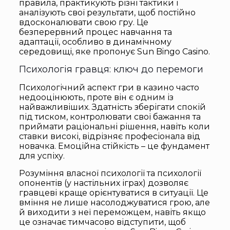
правила, практикують різні тактики і
аналізують свої результати, щоб постійно
вдосконалювати свою гру. Це
безперервний процес навчання та
адаптації, особливо в динамічному
середовищі, яке пропонує Sun Bingo Casino.
Психологія гравця: ключ до перемоги
Психологічний аспект гри в казино часто
недооцінюють, проте він є одним із
найважливіших. Здатність зберігати спокій
під тиском, контролювати свої бажання та
приймати раціональні рішення, навіть коли
ставки високі, відрізняє професіонала від
новачка. Емоційна стійкість – це фундамент
для успіху.
Розуміння власної психології та психології
опонентів (у настільних іграх) дозволяє
гравцеві краще орієнтуватися в ситуації. Це
вміння не лише насолоджуватися грою, але
й виходити з неї переможцем, навіть якщо
це означає тимчасово відступити, щоб