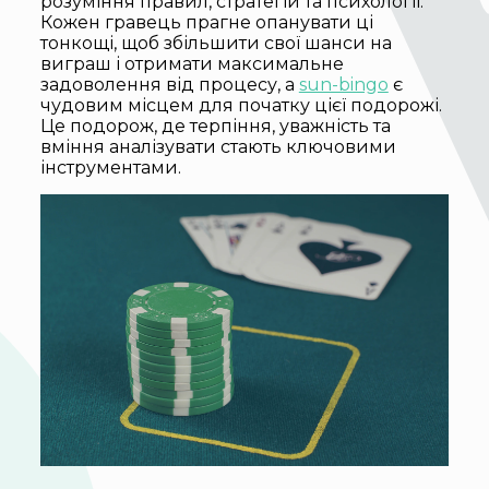
розуміння правил, стратегій та психології.
Кожен гравець прагне опанувати ці
тонкощі, щоб збільшити свої шанси на
виграш і отримати максимальне
задоволення від процесу, а
sun-bingo
є
чудовим місцем для початку цієї подорожі.
Це подорож, де терпіння, уважність та
вміння аналізувати стають ключовими
інструментами.