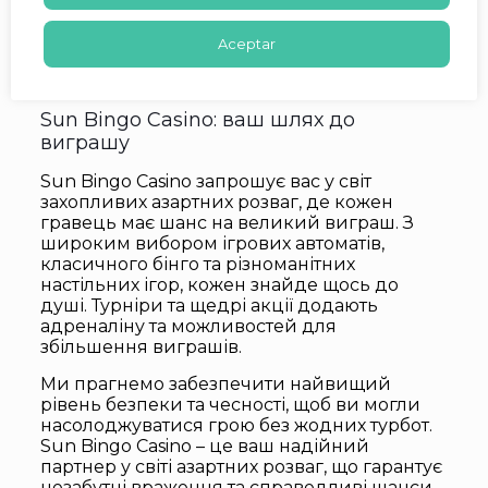
пріоритетом. Це створює довіру та
лояльність.
Aceptar
Sun Bingo Casino: ваш шлях до
виграшу
Sun Bingo Casino запрошує вас у світ
захопливих азартних розваг, де кожен
гравець має шанс на великий виграш. З
широким вибором ігрових автоматів,
класичного бінго та різноманітних
настільних ігор, кожен знайде щось до
душі. Турніри та щедрі акції додають
адреналіну та можливостей для
збільшення виграшів.
Ми прагнемо забезпечити найвищий
рівень безпеки та чесності, щоб ви могли
насолоджуватися грою без жодних турбот.
Sun Bingo Casino – це ваш надійний
партнер у світі азартних розваг, що гарантує
незабутні враження та справедливі шанси