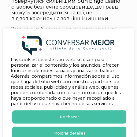
повернутися сильнішим. Sun Bingo Casino
створює безпечне середовище, де гравці
можуть зосередитися на грі, не
відволікаючись на зовнішні чинники.
Значення безпеки та відповідальної
гри
Будь-який гравець, незалежно від досвіду,
повинен надавати пріоритет безпеці та
відповідальній грі. Це означає грати лише
Las cookies de este sitio web se usan para
на ті гроші, які ви можете дозволити собі
personalizar el contenido y los anuncios, ofrecer
втратити, і знати, коли зупинитися. Казино,
funciones de redes sociales y analizar el tráfico.
яке дбає про своїх гравців, надає
Además, compartimos información sobre el uso
інструменти для контролю над грою та
que haga del sitio web con nuestros partners de
ресурси для допомоги у разі потреби.
redes sociales, publicidad y análisis web, quienes
pueden combinarla con otra información que les
Відповідальна гра – це запорука того, що
haya proporcionado o que hayan recopilado a
азартні розваги залишатимуться приємним
partir del uso que haya hecho de sus servicios.
хобі, а не проблемою. Sun Bingo Casino
підкреслює важливість безпечного
Rechazar
ігрового середовища, де гравці можуть
насолоджуватися своїми улюбленими
іграми, знаючи, що їхній добробут є
Mostrar detalles