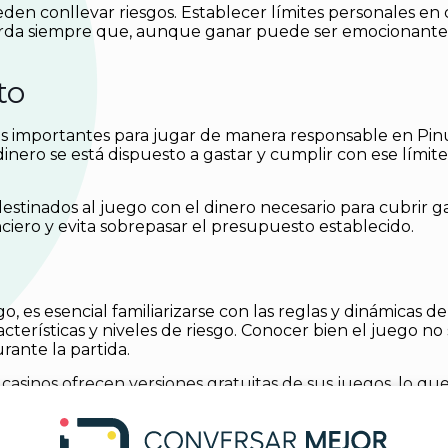
den conllevar riesgos. Establecer límites personales en
erda siempre que, aunque ganar puede ser emocionante, p
to
s importantes para jugar de manera responsable en Pinup 
ero se está dispuesto a gastar y cumplir con ese límite. 
stinados al juego con el dinero necesario para cubrir g
ciero y evita sobrepasar el presupuesto establecido.
, es esencial familiarizarse con las reglas y dinámicas 
cterísticas y niveles de riesgo. Conocer bien el juego no
rante la partida.
 casinos ofrecen versiones gratuitas de sus juegos, lo que
 una excelente manera de adquirir habilidades y confian