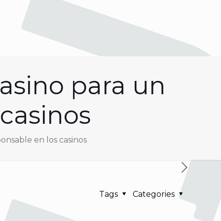
asino para un
 casinos
onsable en los casinos
Tags
Categories