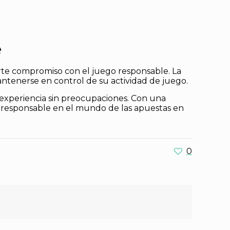
e
erte compromiso con el juego responsable. La
antenerse en control de su actividad de juego.
 experiencia sin preocupaciones. Con una
 y responsable en el mundo de las apuestas en
0