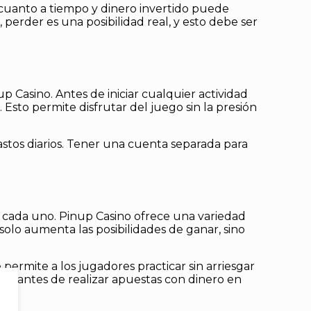
 cuanto a tiempo y dinero invertido puede
erder es una posibilidad real, y esto debe ser
Casino. Antes de iniciar cualquier actividad
Esto permite disfrutar del juego sin la presión
astos diarios. Tener una cuenta separada para
de cada uno. Pinup Casino ofrece una variedad
 solo aumenta las posibilidades de ganar, sino
 permite a los jugadores practicar sin arriesgar
za antes de realizar apuestas con dinero en