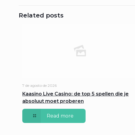
Related posts
7 de agosto de 2026
Kaasino Live Casino: de top 5 spellen die je
absoluut moet proberen
Read more