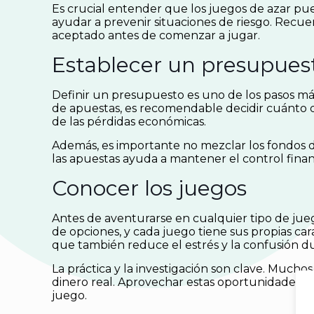
Es crucial entender que los juegos de azar pue
ayudar a prevenir situaciones de riesgo. Recu
aceptado antes de comenzar a jugar.
Establecer un presupues
Definir un presupuesto es uno de los pasos má
de apuestas, es recomendable decidir cuánto din
de las pérdidas económicas.
Además, es importante no mezclar los fondos de
las apuestas ayuda a mantener el control finan
Conocer los juegos
Antes de aventurarse en cualquier tipo de juego
de opciones, y cada juego tiene sus propias cara
que también reduce el estrés y la confusión du
La práctica y la investigación son clave. Muchos
dinero real. Aprovechar estas oportunidades es
juego.