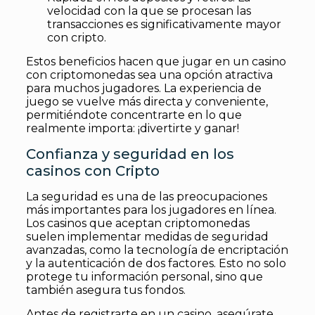
velocidad con la que se procesan las
transacciones es significativamente mayor
con cripto.
Estos beneficios hacen que jugar en un casino
con criptomonedas sea una opción atractiva
para muchos jugadores. La experiencia de
juego se vuelve más directa y conveniente,
permitiéndote concentrarte en lo que
realmente importa: ¡divertirte y ganar!
Confianza y seguridad en los
casinos con Cripto
La seguridad es una de las preocupaciones
más importantes para los jugadores en línea.
Los casinos que aceptan criptomonedas
suelen implementar medidas de seguridad
avanzadas, como la tecnología de encriptación
y la autenticación de dos factores. Esto no solo
protege tu información personal, sino que
también asegura tus fondos.
Antes de registrarte en un casino, asegúrate