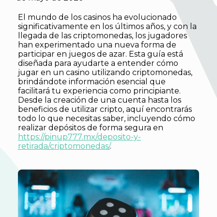
El mundo de los casinos ha evolucionado
significativamente en los últimos años, y con la
llegada de las criptomonedas, los jugadores
han experimentado una nueva forma de
participar en juegos de azar. Esta guía está
diseñada para ayudarte a entender cómo
jugar en un casino utilizando criptomonedas,
brindándote información esencial que
facilitará tu experiencia como principiante.
Desde la creación de una cuenta hasta los
beneficios de utilizar cripto, aquí encontrarás
todo lo que necesitas saber, incluyendo cómo
realizar depósitos de forma segura en
https://pinup777.mx/deposito-y-
retirada/criptomonedas/
.