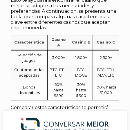
Esto te ayudará a encontrar el casino que
mejor se adapte a tus necesidades y
preferencias. A continuación, se presenta una
tabla que compara algunas características
clave entre diferentes casinos que aceptan
criptomonedas.
Casino
Característica
Casino B
Casino C
A
Selección de
3,000+
1,800+
2,500+
juegos
Criptomonedas
BTC, ETH,
BTC,
BTC, ETH,
aceptadas
LTC
DOGE
ADA, LTC
50%
30%
Bonos
100% hasta
hasta
hasta
disponibles
$1,000
$500
$300
Comparar estas características te permitirá
hacer una elección informada sobre en qué
casino jugar. Considera qué aspectos son más
importantes para ti, como la variedad de
juegos o los tipos de criptomonedas