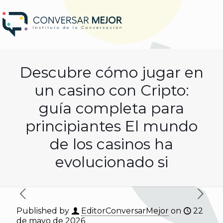
Descubre cómo jugar en
un casino con Cripto:
guía completa para
principiantes El mundo
de los casinos ha
evolucionado si
Published by
EditorConversarMejor
on
22
de mayo de 2026