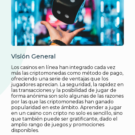
Visión General
Los casinos en línea han integrado cada vez
más las criptomonedas como método de pago,
ofreciendo una serie de ventajas que los
jugadores aprecian. La seguridad, la rapidez en
las transacciones y la posibilidad de jugar de
forma anónima son solo algunas de las razones
por las que las criptomonedas han ganado
popularidad en este ámbito. Aprender a jugar
en un casino con cripto no solo es sencillo, sino
que también puede ser gratificante, dado el
amplio rango de juegos y promociones
disponibles.