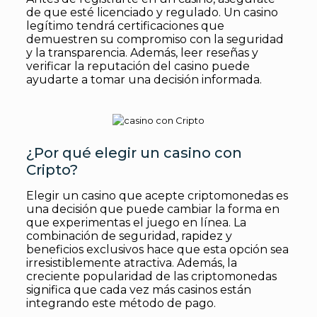
de que esté licenciado y regulado. Un casino
legítimo tendrá certificaciones que
demuestren su compromiso con la seguridad
y la transparencia. Además, leer reseñas y
verificar la reputación del casino puede
ayudarte a tomar una decisión informada.
¿Por qué elegir un casino con
Cripto?
Elegir un casino que acepte criptomonedas es
una decisión que puede cambiar la forma en
que experimentas el juego en línea. La
combinación de seguridad, rapidez y
beneficios exclusivos hace que esta opción sea
irresistiblemente atractiva. Además, la
creciente popularidad de las criptomonedas
significa que cada vez más casinos están
integrando este método de pago.