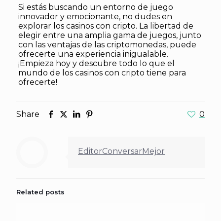
Si estás buscando un entorno de juego
innovador y emocionante, no dudes en
explorar los casinos con cripto. La libertad de
elegir entre una amplia gama de juegos, junto
con las ventajas de las criptomonedas, puede
ofrecerte una experiencia inigualable.
¡Empieza hoy y descubre todo lo que el
mundo de los casinos con cripto tiene para
ofrecerte!
Share
0
EditorConversarMejor
Related posts