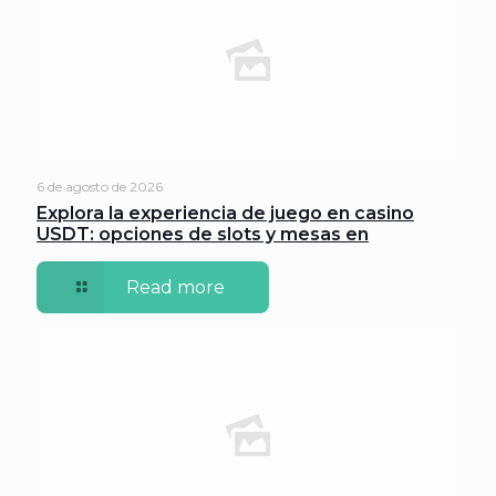
6 de agosto de 2026
Explora la experiencia de juego en casino
USDT: opciones de slots y mesas en
Read more