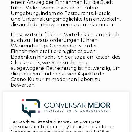
einem Anstieg der Einnahmen für die Stadt
führt. Viele Casinos investieren in ihre
Umgebung, indem sie Restaurants, Hotels
und Unterhaltungsmöglichkeiten entwickeln,
die auch den Einwohnern zugutekommen.
Diese wirtschaftlichen Vorteile können jedoch
auch zu Herausforderungen führen.
Während einige Gemeinden von den
Einnahmen profitieren, gibt es auch
Bedenken hinsichtlich der sozialen Kosten des
Glücksspiels, wie Spielsucht. Eine
ausgewogene Betrachtung ist notwendig, um
die positiven und negativen Aspekte der
Casino-Kultur im modernen Leben zu
bewerten.
Die kulturelle Wahrnehmung von
Glücksspiel
In vielen Kulturen wird Glücksspiel
unterschiedlich wahrgenommen. Während es
Las cookies de este sitio web se usan para
in einigen Gesellschaften als gesellschaftliche
personalizar el contenido y los anuncios, ofrecer
Aktivität angesehen wird, die Spaß und