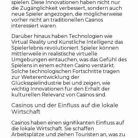
spielen. Diese Innovationen haben nicht nur
die Zugänglichkeit verbessert, sondern auch
neue Spieler angezogen, die möglicherweise
vorher nicht an traditionellen Casinos
interessiert waren.
Darüber hinaus haben Technologien wie
Virtual Reality und Künstliche Intelligenz das
Spielerlebnis revolutioniert. Spieler können
mittlerweile in realistische virtuelle
Umgebungen eintauchen, was das Gefühl des
Spielens in einem echten Casino verstärkt.
Solche technologischen Fortschritte tragen
zur Weiterentwicklung der
Glücksspielindustrie bei und zeigen, wie
wichtig Innovationen für den Erhalt der
kulturellen Relevanz von Casinos sind.
Casinos und der Einfluss auf die lokale
Wirtschaft
Casinos haben einen signifikanten Einfluss auf
die lokale Wirtschaft. Sie schaffen
Arbeitsplätze und ziehen Touristen an, was zu