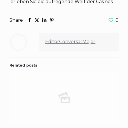
erleben Sie die aufregende Welt der Casinos!
Share
0
EditorConversarMejor
Related posts