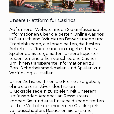
Unsere Plattform für Casinos
Auf unserer Website finden Sie umfassende
Informationen über die besten Online-Casinos
in Deutschland. Wir bieten Bewertungen und
Empfehlungen, die Ihnen helfen, die besten
Anbieter zu finden und ein ungehindertes
Spielerlebnis zu genießen. Unsere Experten
testen kontinuierlich verschiedene Casinos,
um Ihnen transparente Informationen zu
Boni, Sicherheitsmerkmalen und Spielen zur
Verfügung zu stellen.
Unser Ziel ist es, Ihnen die Freiheit zu geben,
ohne die restriktiven deutschen
Glücksspielregeln zu spielen. Mit unserem
umfassenden Angebot an Ressourcen
können Sie fundierte Entscheidungen treffen
und die Vorteile des modernen Glücksspiels
voll ausschöpfen. Besuchen Sie uns und