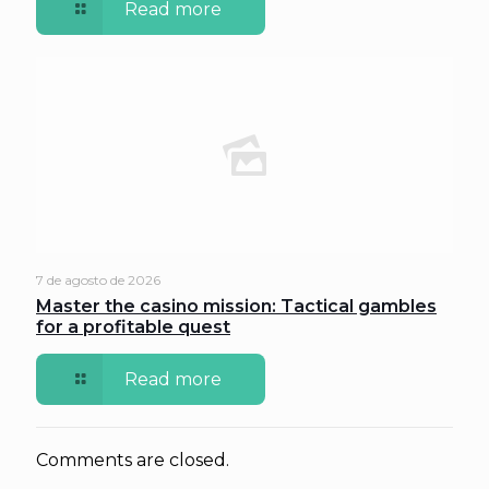
Read more
7 de agosto de 2026
Master the casino mission: Tactical gambles
for a profitable quest
Read more
Comments are closed.