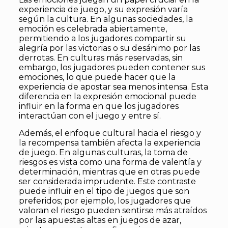
experiencia de juego, y su expresión varía
según la cultura. En algunas sociedades, la
emoción es celebrada abiertamente,
permitiendo a los jugadores compartir su
alegría por las victorias o su desánimo por las
derrotas. En culturas más reservadas, sin
embargo, los jugadores pueden contener sus
emociones, lo que puede hacer que la
experiencia de apostar sea menos intensa. Esta
diferencia en la expresión emocional puede
influir en la forma en que los jugadores
interactúan con el juego y entre sí.
Además, el enfoque cultural hacia el riesgo y
la recompensa también afecta la experiencia
de juego. En algunas culturas, la toma de
riesgos es vista como una forma de valentía y
determinación, mientras que en otras puede
ser considerada imprudente. Este contraste
puede influir en el tipo de juegos que son
preferidos; por ejemplo, los jugadores que
valoran el riesgo pueden sentirse más atraídos
por las apuestas altas en juegos de azar,