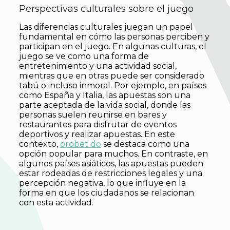
Perspectivas culturales sobre el juego
Las diferencias culturales juegan un papel
fundamental en cómo las personas perciben y
participan en el juego. En algunas culturas, el
juego se ve como una forma de
entretenimiento y una actividad social,
mientras que en otras puede ser considerado
tabú o incluso inmoral. Por ejemplo, en países
como España y Italia, las apuestas son una
parte aceptada de la vida social, donde las
personas suelen reunirse en bares y
restaurantes para disfrutar de eventos
deportivos y realizar apuestas. En este
contexto,
orobet do
se destaca como una
opción popular para muchos. En contraste, en
algunos países asiáticos, las apuestas pueden
estar rodeadas de restricciones legales y una
percepción negativa, lo que influye en la
forma en que los ciudadanos se relacionan
con esta actividad.