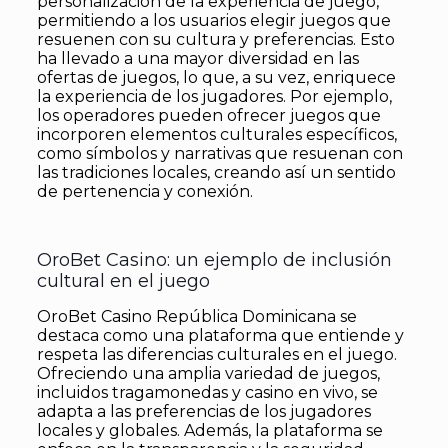
personalización de la experiencia de juego,
permitiendo a los usuarios elegir juegos que
resuenen con su cultura y preferencias. Esto
ha llevado a una mayor diversidad en las
ofertas de juegos, lo que, a su vez, enriquece
la experiencia de los jugadores. Por ejemplo,
los operadores pueden ofrecer juegos que
incorporen elementos culturales específicos,
como símbolos y narrativas que resuenan con
las tradiciones locales, creando así un sentido
de pertenencia y conexión.
OroBet Casino: un ejemplo de inclusión
cultural en el juego
OroBet Casino República Dominicana se
destaca como una plataforma que entiende y
respeta las diferencias culturales en el juego.
Ofreciendo una amplia variedad de juegos,
incluidos tragamonedas y casino en vivo, se
adapta a las preferencias de los jugadores
locales y globales. Además, la plataforma se