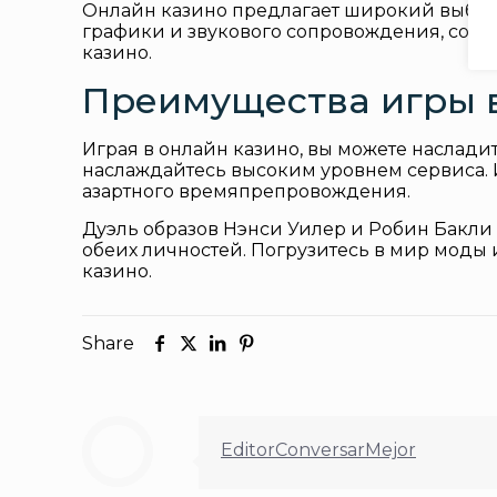
Онлайн казино предлагает широкий выбор и
графики и звукового сопровождения, созд
казино.
Преимущества игры в
Играя в онлайн казино, вы можете наслади
наслаждайтесь высоким уровнем сервиса. И
азартного времяпрепровождения.
Дуэль образов Нэнси Уилер и Робин Бакли 
обеих личностей. Погрузитесь в мир моды 
казино.
Share
EditorConversarMejor