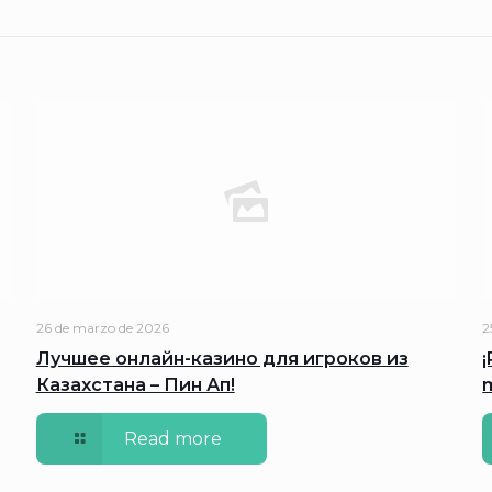
26 de marzo de 2026
2
Лучшее онлайн-казино для игроков из
¡
Казахстана – Пин Ап!
m
Read more