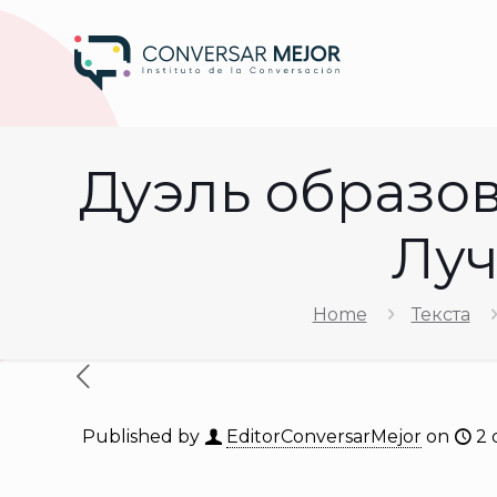
Дуэль образов
Луч
Home
Текста
Published by
EditorConversarMejor
on
2 