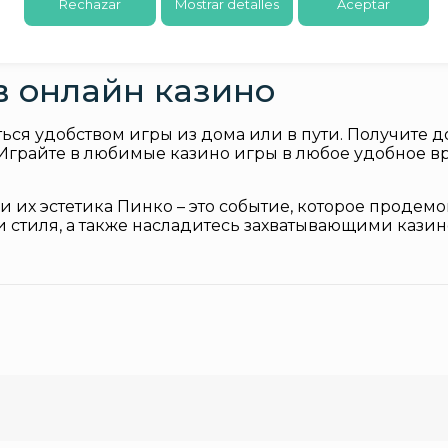
Rechazar
Mostrar detalles
Aceptar
гр, от классических слотов до увлекательных кази
авая неповторимую атмосферу игры. Получите неза
 онлайн казино
ться удобством игры из дома или в пути. Получите 
грайте в любимые казино игры в любое удобное вре
и их эстетика Пинко – это событие, которое продем
и стиля, а также насладитесь захватывающими казин