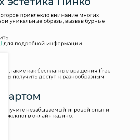
х эстетика Пинко
, которое привлекло внимание многих
вои уникальные образы, вызвав бурные
ить
l
для подробной информации.
сы, такие как бесплатные вращения (free
чтобы получить доступ к разнообразным
азартом
 Получите незабываемый игровой опыт и
й джекпот в онлайн казино.