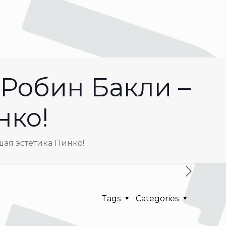
 Робин Бакли –
нко!
шая эстетика Пинко!
Tags
Categories