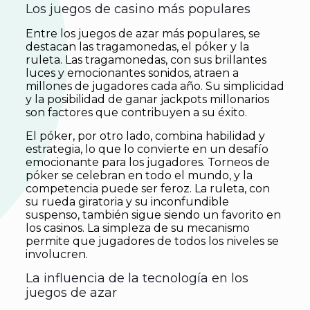
Los juegos de casino más populares
Entre los juegos de azar más populares, se
destacan las tragamonedas, el póker y la
ruleta. Las tragamonedas, con sus brillantes
luces y emocionantes sonidos, atraen a
millones de jugadores cada año. Su simplicidad
y la posibilidad de ganar jackpots millonarios
son factores que contribuyen a su éxito.
El póker, por otro lado, combina habilidad y
estrategia, lo que lo convierte en un desafío
emocionante para los jugadores. Torneos de
póker se celebran en todo el mundo, y la
competencia puede ser feroz. La ruleta, con
su rueda giratoria y su inconfundible
suspenso, también sigue siendo un favorito en
los casinos. La simpleza de su mecanismo
permite que jugadores de todos los niveles se
involucren.
La influencia de la tecnología en los
juegos de azar