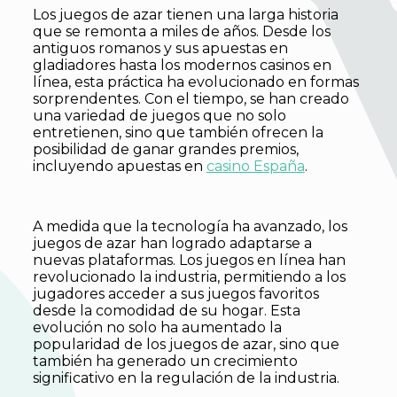
Los juegos de azar tienen una larga historia
que se remonta a miles de años. Desde los
antiguos romanos y sus apuestas en
gladiadores hasta los modernos casinos en
línea, esta práctica ha evolucionado en formas
sorprendentes. Con el tiempo, se han creado
una variedad de juegos que no solo
entretienen, sino que también ofrecen la
posibilidad de ganar grandes premios,
incluyendo apuestas en
casino España
.
A medida que la tecnología ha avanzado, los
juegos de azar han logrado adaptarse a
nuevas plataformas. Los juegos en línea han
revolucionado la industria, permitiendo a los
jugadores acceder a sus juegos favoritos
desde la comodidad de su hogar. Esta
evolución no solo ha aumentado la
popularidad de los juegos de azar, sino que
también ha generado un crecimiento
significativo en la regulación de la industria.