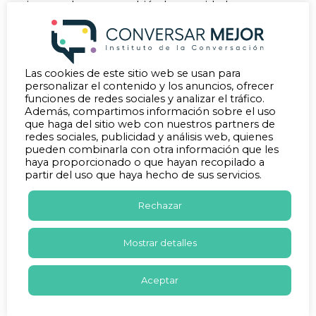
juegos de azar, también ha crecido la
necesidad de implementar medidas de juego
responsable. Es fundamental que los
jugadores sean conscientes de los riesgos
involucrados y establezcan límites claros para
evitar problemas relacionados con el juego.
Las cookies de este sitio web se usan para
personalizar el contenido y los anuncios, ofrecer
Las regulaciones han comenzado a adaptarse
funciones de redes sociales y analizar el tráfico.
para proteger a los jugadores, promoviendo
Además, compartimos información sobre el uso
prácticas de juego seguro. Muchas
que haga del sitio web con nuestros partners de
redes sociales, publicidad y análisis web, quienes
plataformas de juego ofrecen herramientas
pueden combinarla con otra información que les
que permiten a los jugadores gestionar su
haya proporcionado o que hayan recopilado a
tiempo y dinero de manera efectiva,
partir del uso que haya hecho de sus servicios.
garantizando así una experiencia de juego
más segura y placentera.
Rechazar
Futboleras y su papel en el mundo de las
Mostrar detalles
apuestas
Futboleras se ha consolidado como una
Aceptar
plataforma innovadora que promueve el
fútbol femenino y su creciente relación con el