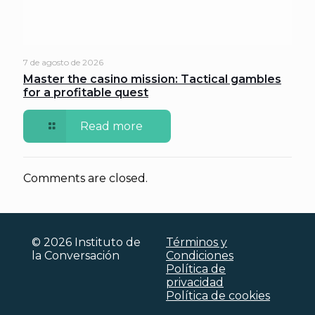
7 de agosto de 2026
Master the casino mission: Tactical gambles
for a profitable quest
Read more
Comments are closed.
© 2026 Instituto de
Términos y
la Conversación
Condiciones
Política de
privacidad
Política de cookies