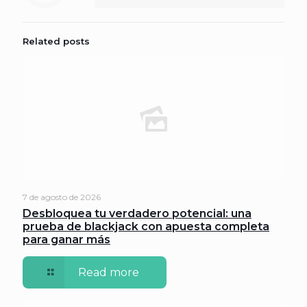
Related posts
7 de agosto de 2026
Desbloquea tu verdadero potencial: una
prueba de blackjack con apuesta completa
para ganar más
Read more