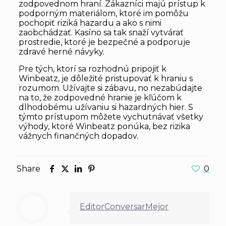
zodpovednom hraní. Zákazníci majú prístup k
podporným materiálom, ktoré im pomôžu
pochopiť riziká hazardu a ako s nimi
zaobchádzať. Kasíno sa tak snaží vytvárať
prostredie, ktoré je bezpečné a podporuje
zdravé herné návyky.
Pre tých, ktorí sa rozhodnú pripojiť k
Winbeatz, je dôležité pristupovať k hraniu s
rozumom. Užívajte si zábavu, no nezabúdajte
na to, že zodpovedné hranie je kľúčom k
dlhodobému užívaniu si hazardných hier. S
týmto prístupom môžete vychutnávať všetky
výhody, ktoré Winbeatz ponúka, bez rizika
vážnych finančných dopadov.
Share
0
EditorConversarMejor