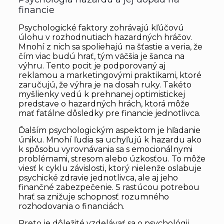
financie
Psychologické faktory zohrávajú kľúčovú
úlohu v rozhodnutiach hazardných hráčov.
Mnohí z nich sa spoliehajú na šťastie a veria, že
čím viac budú hrať, tým väčšia je šanca na
výhru. Tento pocit je podporovaný aj
reklamou a marketingovými praktikami, ktoré
zaručujú, že výhra je na dosah ruky. Takéto
myšlienky vedú k prehnanej optimistickej
predstave o hazardných hrách, ktorá môže
mať fatálne dôsledky pre financie jednotlivca.
Ďalším psychologickým aspektom je hľadanie
úniku. Mnohí ľudia sa uchyľujú k hazardu ako
k spôsobu vyrovnávania sa s emocionálnymi
problémami, stresom alebo úzkosťou. To môže
viesť k cyklu závislosti, ktorý nielenže oslabuje
psychické zdravie jednotlivca, ale aj jeho
finančné zabezpečenie. S rastúcou potrebou
hrať sa znižuje schopnosť rozumného
rozhodovania o financiách.
Preto je dôležité vzdelávať sa o psychológii