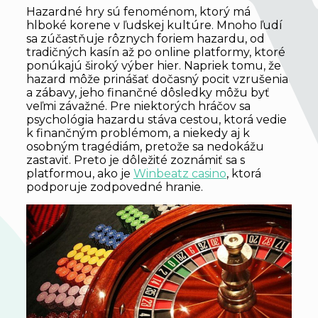
Hazardné hry sú fenoménom, ktorý má
hlboké korene v ľudskej kultúre. Mnoho ľudí
sa zúčastňuje rôznych foriem hazardu, od
tradičných kasín až po online platformy, ktoré
ponúkajú široký výber hier. Napriek tomu, že
hazard môže prinášať dočasný pocit vzrušenia
a zábavy, jeho finančné dôsledky môžu byť
veľmi závažné. Pre niektorých hráčov sa
psychológia hazardu stáva cestou, ktorá vedie
k finančným problémom, a niekedy aj k
osobným tragédiám, pretože sa nedokážu
zastaviť. Preto je dôležité zoznámiť sa s
platformou, ako je
Winbeatz casino
, ktorá
podporuje zodpovedné hranie.