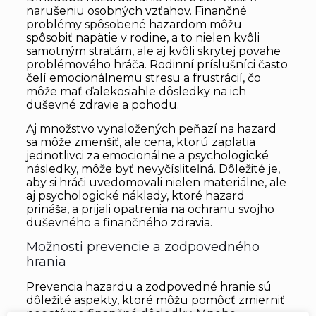
narušeniu osobných vzťahov. Finančné
problémy spôsobené hazardom môžu
spôsobiť napätie v rodine, a to nielen kvôli
samotným stratám, ale aj kvôli skrytej povahe
problémového hráča. Rodinní príslušníci často
čelí emocionálnemu stresu a frustrácií, čo
môže mať ďalekosiahle dôsledky na ich
duševné zdravie a pohodu.
Aj množstvo vynaložených peňazí na hazard
sa môže zmenšiť, ale cena, ktorú zaplatia
jednotlivci za emocionálne a psychologické
následky, môže byť nevyčísliteľná. Dôležité je,
aby si hráči uvedomovali nielen materiálne, ale
aj psychologické náklady, ktoré hazard
prináša, a prijali opatrenia na ochranu svojho
duševného a finančného zdravia.
Možnosti prevencie a zodpovedného
hrania
Prevencia hazardu a zodpovedné hranie sú
dôležité aspekty, ktoré môžu pomôcť zmierniť
negatívne finančné dôsledky. Mnoho