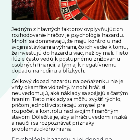
Jedným z hlavných faktorov ovplyvňujúcich
rozhodovanie hráčov je psychológia hazardu.
Mnohí sa domnievajú, že majú kontrolu nad
svojimi stávkami a výhrami, čo ich vedie k tomu,
že investujú do hazardu viac, než by mali. Tieto
ilúzie často vedú k postupnému znižovaniu
osobných financií, a tým aj k negatívnemu
dopadu na rodinu a blízkych.
Celkový dopad hazardu na peňaženku nie je
vždy okamžite viditeľný. Mnohí hráči si
neuvedomujú, aké náklady sa spájajú s častým
hraním. Tieto náklady sa môžu zvýšiť rýchlo,
pričom jednotlivci strácajú zmysel pre
rozpočet a kontrolu nad svojím finančným
stavom. Dôležité je, aby si hráči uvedomili riziká
a naučili sa rozpoznávať príznaky
problematického hrania.
Psychológia hazardu a jej dopad na