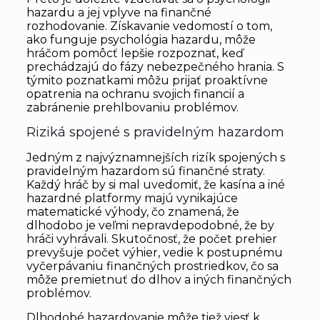
hazardu a jej vplyve na finančné
rozhodovanie. Získavanie vedomostí o tom,
ako funguje psychológia hazardu, môže
hráčom pomôcť lepšie rozpoznať, keď
prechádzajú do fázy nebezpečného hrania. S
týmito poznatkami môžu prijať proaktívne
opatrenia na ochranu svojich financií a
zabránenie prehlbovaniu problémov.
Riziká spojené s pravidelným hazardom
Jedným z najvýznamnejších rizík spojených s
pravidelným hazardom sú finančné straty.
Každý hráč by si mal uvedomiť, že kasína a iné
hazardné platformy majú vynikajúce
matematické výhody, čo znamená, že
dlhodobo je veľmi nepravdepodobné, že by
hráči vyhrávali. Skutočnosť, že počet prehier
prevyšuje počet výhier, vedie k postupnému
vyčerpávaniu finančných prostriedkov, čo sa
môže premietnuť do dlhov a iných finančných
problémov.
Dlhodobé hazardovanie môže tiež viesť k