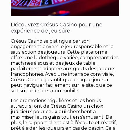
Découvrez Crésus Casino pour une
expérience de jeu sûre
Crésus Casino se distingue par son
engagement envers le jeu responsable et la
satisfaction des joueurs. Cette plateforme
offre une ludothèque variée, comprenant des
machines à sous et des jeux de table,
parfaitement adaptée aux goûts des joueurs
francophones. Avec une interface conviviale,
Crésus Casino garantit que chaque joueur
peut naviguer facilement sur le site, que ce
soit sur ordinateur ou mobile.
Les promotions régulières et les bonus
attractifs font de Crésus Casino un choix
judicieux pour ceux qui cherchent à
maximiser leurs gains tout en s’amusant. De
plus, le support client est à l’écoute et réactif,
prêt à aider les joueurs en cas de besoin. Cela