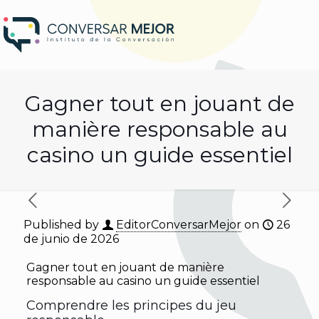
Gagner tout en jouant de
manière responsable au
casino un guide essentiel
Published by
EditorConversarMejor
on
26
de junio de 2026
Gagner tout en jouant de manière
responsable au casino un guide essentiel
Comprendre les principes du jeu