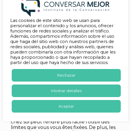
souvent faire la différence entre une
expérience de jeu satisfaisante et une
expérience frustrante.
Las cookies de este sitio web se usan para
Les avantages et inconvénients des jeux
personalizar el contenido y los anuncios, ofrecer
en ligne
funciones de redes sociales y analizar el tráfico.
Además, compartimos información sobre el uso
Les jeux en ligne présentent des avantages
que haga del sitio web con nuestros partners de
indéniables, comme la commodité de jouer
redes sociales, publicidad y análisis web, quienes
depuis chez soi. Vous pouvez accéder à une
pueden combinarla con otra información que les
multitude de jeux à tout moment de la
haya proporcionado o que hayan recopilado a
journée. De plus, les casinos en ligne offrent
partir del uso que haya hecho de sus servicios.
souvent des bonus attractifs pour attirer de
nouveaux joueurs, ce qui peut augmenter
Rechazar
considérablement vos chances de gains. Vous
pouvez également profiter de promotions
régulières et de programmes de fidélité qui
Mostrar detalles
récompensent votre engagement.
Cependant, il existe également des
Aceptar
inconvénients potentiels. L’un des principaux
risques du jeu en ligne est l’isolement. Jouer
chez soi peut rendre plus facile l’oubli des
limites que vous vous êtes fixées. De plus, les