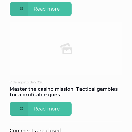
Read more
7 de agosto de 2026
Master the casino mission: Tactical gambles
for a profitable quest
Read more
Comments are closed.