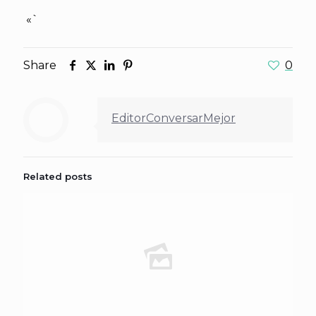
«`
Share
0
EditorConversarMejor
Related posts