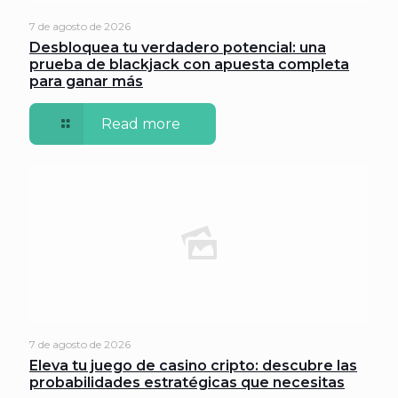
7 de agosto de 2026
Desbloquea tu verdadero potencial: una
prueba de blackjack con apuesta completa
para ganar más
Read more
7 de agosto de 2026
Eleva tu juego de casino cripto: descubre las
probabilidades estratégicas que necesitas