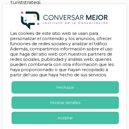
turiststrategi.
Å andra sidan medför spelande också risker,
inklusive beroende och sociala problem.
Många samhällen brottas med utmaningar
kopplade till spelberoende, vilket har lett till
Las cookies de este sitio web se usan para
behov av stöd och hjälpinsatser. Detta har i sin
personalizar el contenido y los anuncios, ofrecer
tur skapat en ökad medvetenhet om vikten av
funciones de redes sociales y analizar el tráfico.
ansvarsfullt spelande och skydd av utsatta
Además, compartimos información sobre el uso
grupper.
que haga del sitio web con nuestros partners de
redes sociales, publicidad y análisis web, quienes
pueden combinarla con otra información que les
haya proporcionado o que hayan recopilado a
partir del uso que haya hecho de sus servicios.
Rechazar
Mostrar detalles
Aceptar