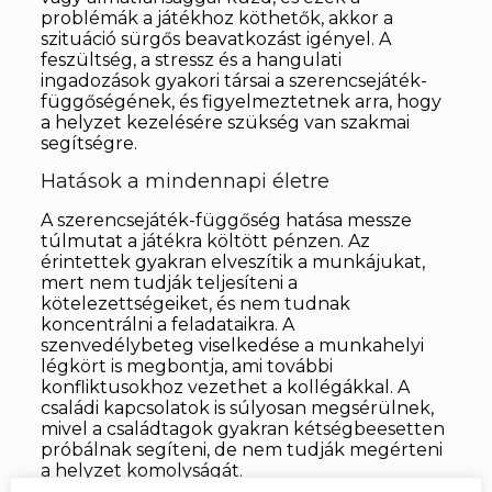
problémák a játékhoz köthetők, akkor a
szituáció sürgős beavatkozást igényel. A
feszültség, a stressz és a hangulati
ingadozások gyakori társai a szerencsejáték-
függőségének, és figyelmeztetnek arra, hogy
a helyzet kezelésére szükség van szakmai
segítségre.
Hatások a mindennapi életre
A szerencsejáték-függőség hatása messze
túlmutat a játékra költött pénzen. Az
érintettek gyakran elveszítik a munkájukat,
mert nem tudják teljesíteni a
kötelezettségeiket, és nem tudnak
koncentrálni a feladataikra. A
szenvedélybeteg viselkedése a munkahelyi
légkört is megbontja, ami további
konfliktusokhoz vezethet a kollégákkal. A
családi kapcsolatok is súlyosan megsérülnek,
mivel a családtagok gyakran kétségbeesetten
próbálnak segíteni, de nem tudják megérteni
a helyzet komolyságát.