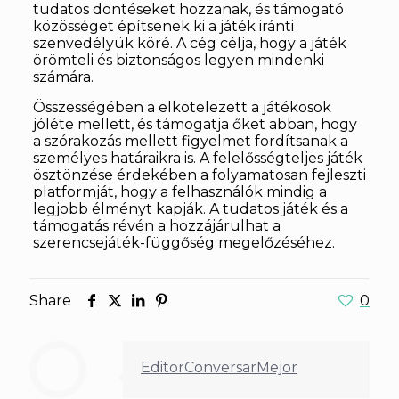
tudatos döntéseket hozzanak, és támogató
közösséget építsenek ki a játék iránti
szenvedélyük köré. A cég célja, hogy a játék
örömteli és biztonságos legyen mindenki
számára.
Összességében a elkötelezett a játékosok
jóléte mellett, és támogatja őket abban, hogy
a szórakozás mellett figyelmet fordítsanak a
személyes határaikra is. A felelősségteljes játék
ösztönzése érdekében a folyamatosan fejleszti
platformját, hogy a felhasználók mindig a
legjobb élményt kapják. A tudatos játék és a
támogatás révén a hozzájárulhat a
szerencsejáték-függőség megelőzéséhez.
Share
0
EditorConversarMejor