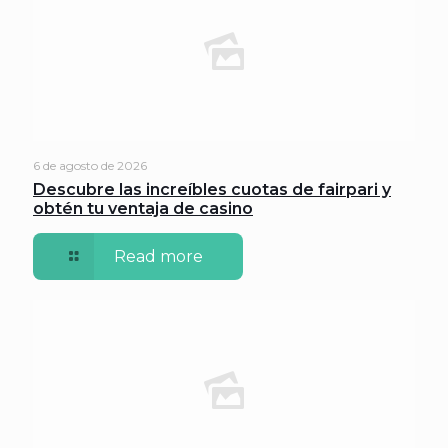
6 de agosto de 2026
Descubre las increíbles cuotas de fairpari y
obtén tu ventaja de casino
Read more