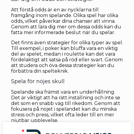
Att förstå odds är en av nycklarna till
framgång inom spelande. Olika spel har olika
odds, vilket påverkar dina chanser att vinna.
Genom att lära dig mer om dessa odds kan du
fatta mer informerade beslut när du spelar.
Det finns även strategier för olika typer av spel.
Till exempel, i poker kan bluffa vara en viktig
del av spelet, medan i roulette kan det vara
fördelaktigt att satsa på röd eller svart. Genom
att studera och öva dessa strategier kan du
förbättra din spelteknik.
Spela för nöjes skull
Spelande ska främst vara en underhållning.
Det är viktigt att ha rätt inställning och inte se
det som en snabb väg till rikedom. Genom att
fokusera på nöjet i spelandet kan du minska
stress och press, vilket ofta leder till en mer
njutbar upplevelse.
Kom ihåg att det är normalt att vinna och