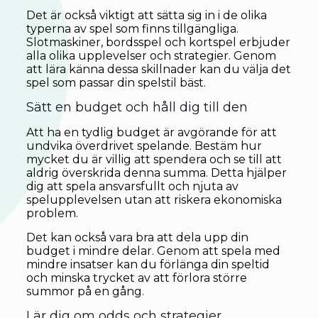
Det är också viktigt att sätta sig in i de olika
typerna av spel som finns tillgängliga.
Slotmaskiner, bordsspel och kortspel erbjuder
alla olika upplevelser och strategier. Genom
att lära känna dessa skillnader kan du välja det
spel som passar din spelstil bäst.
Sätt en budget och håll dig till den
Att ha en tydlig budget är avgörande för att
undvika överdrivet spelande. Bestäm hur
mycket du är villig att spendera och se till att
aldrig överskrida denna summa. Detta hjälper
dig att spela ansvarsfullt och njuta av
spelupplevelsen utan att riskera ekonomiska
problem.
Det kan också vara bra att dela upp din
budget i mindre delar. Genom att spela med
mindre insatser kan du förlänga din speltid
och minska trycket av att förlora större
summor på en gång.
Lär dig om odds och strategier