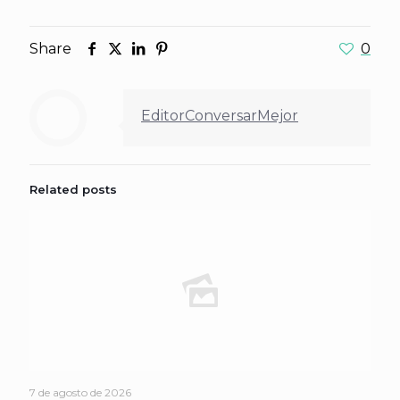
Share
0
EditorConversarMejor
Related posts
7 de agosto de 2026