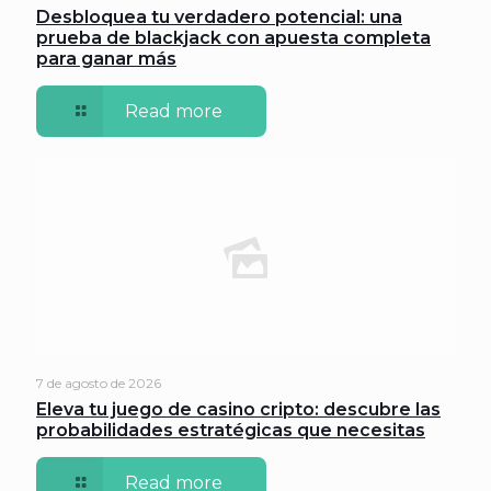
Desbloquea tu verdadero potencial: una
prueba de blackjack con apuesta completa
para ganar más
Read more
7 de agosto de 2026
Eleva tu juego de casino cripto: descubre las
probabilidades estratégicas que necesitas
Read more