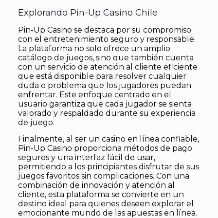
Explorando Pin-Up Casino Chile
Pin-Up Casino se destaca por su compromiso
con el entretenimiento seguro y responsable.
La plataforma no solo ofrece un amplio
catálogo de juegos, sino que también cuenta
con un servicio de atención al cliente eficiente
que está disponible para resolver cualquier
duda o problema que los jugadores puedan
enfrentar. Este enfoque centrado en el
usuario garantiza que cada jugador se sienta
valorado y respaldado durante su experiencia
de juego.
Finalmente, al ser un casino en línea confiable,
Pin-Up Casino proporciona métodos de pago
seguros y una interfaz fácil de usar,
permitiendo a los principiantes disfrutar de sus
juegos favoritos sin complicaciones. Con una
combinación de innovación y atención al
cliente, esta plataforma se convierte en un
destino ideal para quienes deseen explorar el
emocionante mundo de las apuestas en línea.