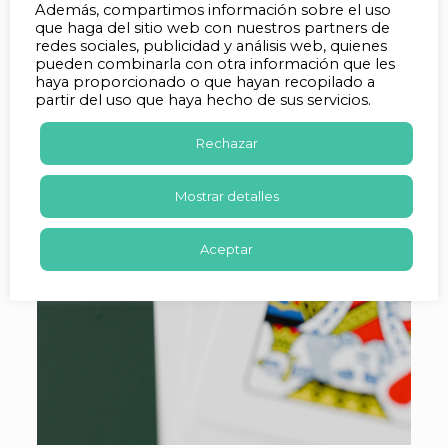
Además, compartimos información sobre el uso
que haga del sitio web con nuestros partners de
redes sociales, publicidad y análisis web, quienes
pueden combinarla con otra información que les
haya proporcionado o que hayan recopilado a
partir del uso que haya hecho de sus servicios.
Rechazar
Mostrar detalles
Aceptar