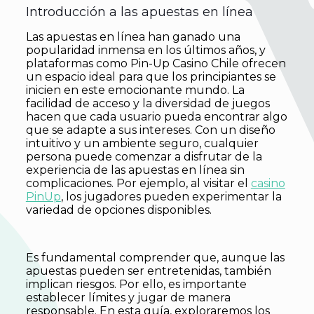
Introducción a las apuestas en línea
Las apuestas en línea han ganado una
popularidad inmensa en los últimos años, y
plataformas como Pin-Up Casino Chile ofrecen
un espacio ideal para que los principiantes se
inicien en este emocionante mundo. La
facilidad de acceso y la diversidad de juegos
hacen que cada usuario pueda encontrar algo
que se adapte a sus intereses. Con un diseño
intuitivo y un ambiente seguro, cualquier
persona puede comenzar a disfrutar de la
experiencia de las apuestas en línea sin
complicaciones. Por ejemplo, al visitar el
casino
PinUp
, los jugadores pueden experimentar la
variedad de opciones disponibles.
Es fundamental comprender que, aunque las
apuestas pueden ser entretenidas, también
implican riesgos. Por ello, es importante
establecer límites y jugar de manera
responsable. En esta guía, exploraremos los