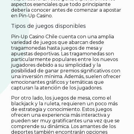
aspectos esenciales que todo principiante
debería conocer antes de comenzar a apostar
en Pin-Up Casino.
Tipos de juegos disponibles
Pin-Up Casino Chile cuenta con una amplia
variedad de juegos que abarcan desde
tragamonedas hasta juegos de mesa y
apuestas deportivas. Las tragamonedas son
particularmente populares entre los nuevos
jugadores debido a su simplicidad y la
posibilidad de ganar premios significativos con
una inversión mínima. Además, suelen ofrecer
emocionantes gráficos y temáticas que
capturan la atención de los jugadores.
Por otro lado, los juegos de mesa, como el
blackjack y la ruleta, requieren un poco más
de estrategia y conocimiento. Estos juegos
ofrecen una experiencia más interactiva y
pueden ser muy gratificantes una vez que se
comprende su dinámica. Los amantes de los
deportes también encontrarán opciones