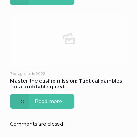
7 de agosto de 2026
Master the casino mission: Tactical gambles
for a profitable quest
Read more
Comments are closed.