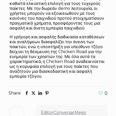
καθιστά ελκυστική επιλογή για τους τυχερούς
παίκτες. Με την δωρεάν demo λειτουργία, οι
χρήστες μπορούν να εξοικειωθούν με τους
κανόνες του παιχνιδιού προτού στοιχηματίσουν
πραγματικά χρήματα, προσφέροντας τους μια
ασφαλή και άνετη εμπειρία παιχνιδιού.
Η γρήγορη και ασφαλής διαδικασία καταθέσεων
και αναλήψεων διασφαλίζει την άνεση των
παικτών, ενώ η υποστήριξη για υπεύθυνο τζόγο
δείχνει τη δέσμευση της Chicken Road για την
ευημερία των χρηστών της. Με όλα αυτά τα
χαρακτηριστικά, η Chicken Road αναδεικνύεται
ως η κορυφαία επιλογή για τους παίκτες που
αναζητούν μια διασκεδαστική και ασφαλή
εμπειρία τζόγου.
Share
0
EditorConversarMejor