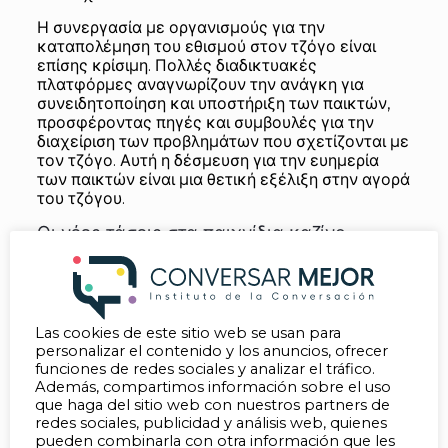
Η συνεργασία με οργανισμούς για την
καταπολέμηση του εθισμού στον τζόγο είναι
επίσης κρίσιμη. Πολλές διαδικτυακές
πλατφόρμες αναγνωρίζουν την ανάγκη για
συνειδητοποίηση και υποστήριξη των παικτών,
προσφέροντας πηγές και συμβουλές για την
διαχείριση των προβλημάτων που σχετίζονται με
τον τζόγο. Αυτή η δέσμευση για την ευημερία
των παικτών είναι μια θετική εξέλιξη στην αγορά
του τζόγου.
Οι νέες τάσεις στα παιχνίδια καζίνο
Με τη συνεχή πρόοδο της τεχνολογίας,
παρατηρούνται νέες τάσεις στο σχεδιασμό και
την ανάπτυξη παιχνιδιών καζίνο. Παιχνίδια που
συνδυάζουν στρατηγική και τύχη, όπως το crash
Las cookies de este sitio web se usan para
game, έχουν κερδίσει δημοτικότητα, καθώς
personalizar el contenido y los anuncios, ofrecer
προσφέρουν μια μοναδική εμπειρία και την
funciones de redes sociales y analizar el tráfico.
ευκαιρία για μεγάλα κέρδη. Η παρακολούθηση
Además, compartimos información sobre el uso
των τάσεων της αγοράς και η προσαρμογή των
que haga del sitio web con nuestros partners de
παιχνιδιών στις ανάγκες των παικτών είναι
redes sociales, publicidad y análisis web, quienes
κρίσιμη για την επιτυχία των διαδικτυακών
pueden combinarla con otra información que les