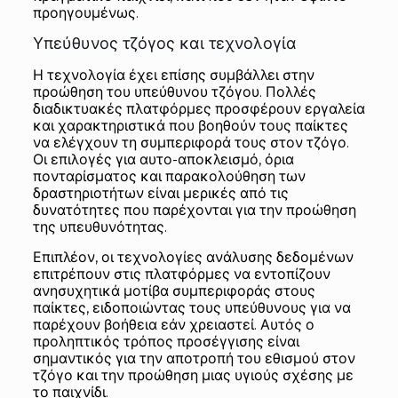
προηγουμένως.
Υπεύθυνος τζόγος και τεχνολογία
Η τεχνολογία έχει επίσης συμβάλλει στην
προώθηση του υπεύθυνου τζόγου. Πολλές
διαδικτυακές πλατφόρμες προσφέρουν εργαλεία
και χαρακτηριστικά που βοηθούν τους παίκτες
να ελέγχουν τη συμπεριφορά τους στον τζόγο.
Οι επιλογές για αυτο-αποκλεισμό, όρια
πονταρίσματος και παρακολούθηση των
δραστηριοτήτων είναι μερικές από τις
δυνατότητες που παρέχονται για την προώθηση
της υπευθυνότητας.
Επιπλέον, οι τεχνολογίες ανάλυσης δεδομένων
επιτρέπουν στις πλατφόρμες να εντοπίζουν
ανησυχητικά μοτίβα συμπεριφοράς στους
παίκτες, ειδοποιώντας τους υπεύθυνους για να
παρέχουν βοήθεια εάν χρειαστεί. Αυτός ο
προληπτικός τρόπος προσέγγισης είναι
σημαντικός για την αποτροπή του εθισμού στον
τζόγο και την προώθηση μιας υγιούς σχέσης με
το παιχνίδι.