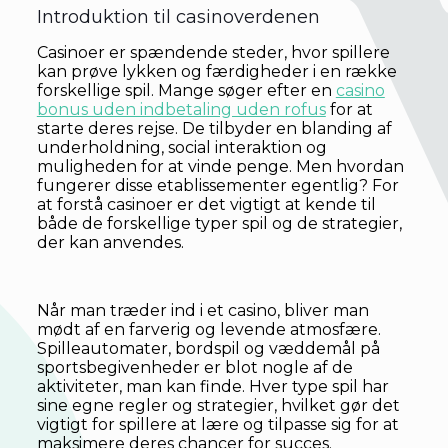
Introduktion til casinoverdenen
Casinoer er spændende steder, hvor spillere
kan prøve lykken og færdigheder i en række
forskellige spil. Mange søger efter en
casino
bonus uden indbetaling uden rofus
for at
starte deres rejse. De tilbyder en blanding af
underholdning, social interaktion og
muligheden for at vinde penge. Men hvordan
fungerer disse etablissementer egentlig? For
at forstå casinoer er det vigtigt at kende til
både de forskellige typer spil og de strategier,
der kan anvendes.
Når man træder ind i et casino, bliver man
mødt af en farverig og levende atmosfære.
Spilleautomater, bordspil og væddemål på
sportsbegivenheder er blot nogle af de
aktiviteter, man kan finde. Hver type spil har
sine egne regler og strategier, hvilket gør det
vigtigt for spillere at lære og tilpasse sig for at
maksimere deres chancer for succes.