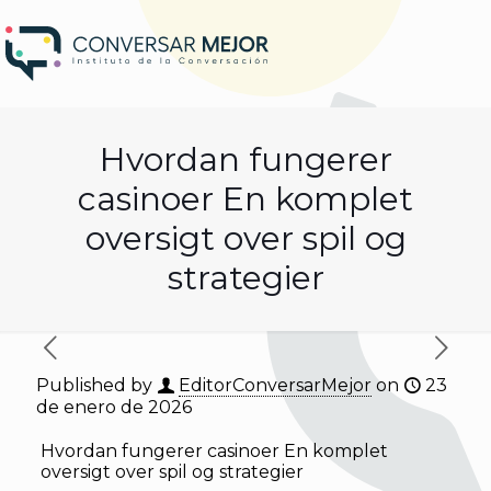
Hvordan fungerer
casinoer En komplet
oversigt over spil og
strategier
Published by
EditorConversarMejor
on
23
de enero de 2026
Hvordan fungerer casinoer En komplet
oversigt over spil og strategier