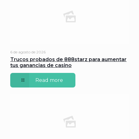
6 de agosto de 2026
Trucos probados de 888starz para aumentar
tus ganancias de casino
Read more