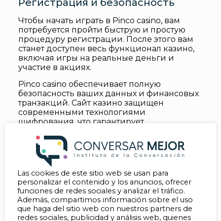
Регистрация и безопасность
Чтобы начать играть в Pinco casino, вам
потребуется пройти быструю и простую
процедуру регистрации. После этого вам
станет доступен весь функционал казино,
включая игры на реальные деньги и
участие в акциях.
Pinco casino обеспечивает полную
безопасность ваших данных и финансовых
транзакций. Сайт казино защищен
современными технологиями
шифрования, что гарантирует
конфиденциальность всех ваших
операций.
Поддержка и удобство
Las cookies de este sitio web se usan para
Если у вас возникли вопросы или
personalizar el contenido y los anuncios, ofrecer
проблемы, вы всегда можете обратиться в
funciones de redes sociales y analizar el tráfico.
службу поддержки Pinco casino. Операторы
Además, compartimos información sobre el uso
казино работают круглосуточно и готовы
que haga del sitio web con nuestros partners de
помочь вам в любой ситуации.
redes sociales, publicidad y análisis web, quienes