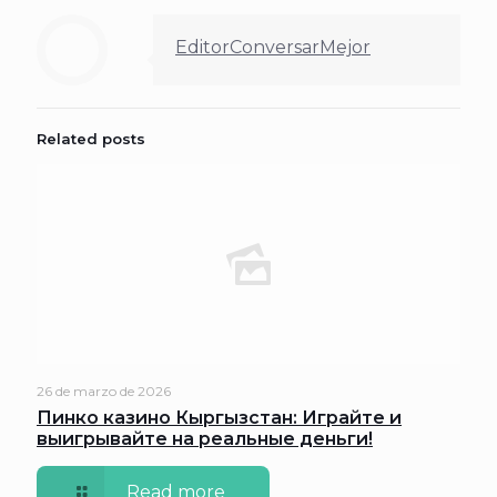
EditorConversarMejor
Related posts
26 de marzo de 2026
Пинко казино Кыргызстан: Играйте и
выигрывайте на реальные деньги!
Read more