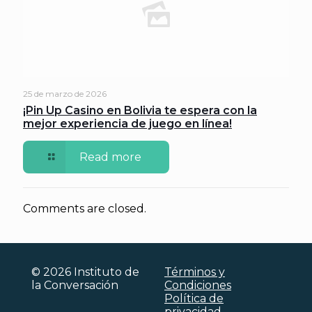
25 de marzo de 2026
¡Pin Up Casino en Bolivia te espera con la
mejor experiencia de juego en línea!
Read more
Comments are closed.
© 2026 Instituto de
Términos y
la Conversación
Condiciones
Política de
privacidad