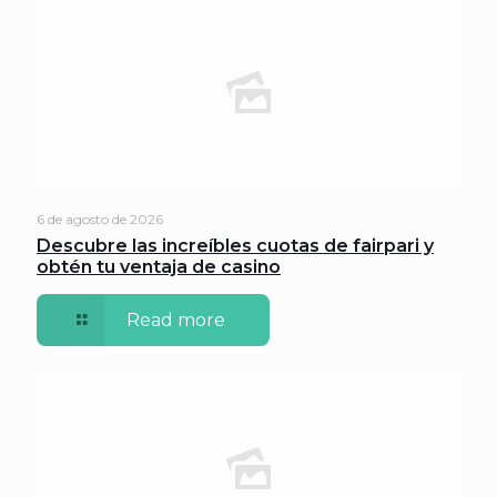
6 de agosto de 2026
Descubre las increíbles cuotas de fairpari y
obtén tu ventaja de casino
Read more