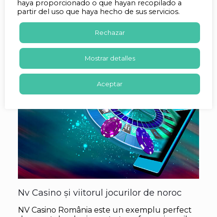
disponibil prin chat-uri sau apeluri telefonice,
haya proporcionado o que hayan recopilado a
asigură că jucătorii pot obține ajutor rapid în
partir del uso que haya hecho de sus servicios.
cazul în care întâmpină dificultăți. Această
asistență îmbunătățește considerabil
Rechazar
experiența jucătorilor și contribuie la
fidelizarea acestora pe termen lung.
Mostrar detalles
Aceptar
Nv Casino și viitorul jocurilor de noroc
NV Casino România este un exemplu perfect