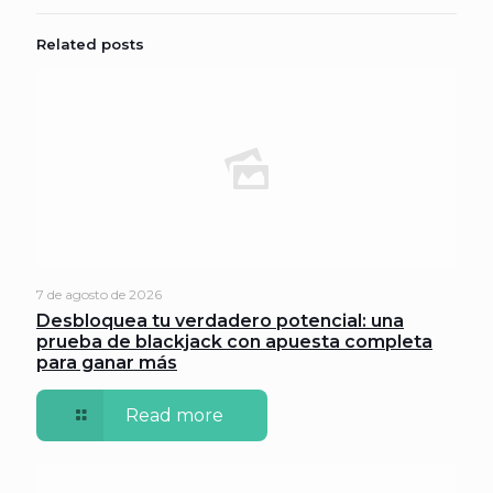
Related posts
7 de agosto de 2026
Desbloquea tu verdadero potencial: una
prueba de blackjack con apuesta completa
para ganar más
Read more