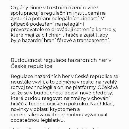
Orgány činné v trestním řízení rovněž
spolupracují s regulačními institucemi na
zjištění a potírání nelegálních činností. V
případě podezření na nelegální
provozovatele se provádějí šetření a kontroly,
které mají za cíl chránit hráče a zajistit, aby
bylo hazardní hraní férové a transparentní.
Budoucnost regulace hazardních her v
České republice
Regulace hazardních her v České republice se
neustále vyvíjí, a to zejména v reakci na rychlý
rozvoj technologií a online platformy. Očekává
se, že se v budoucnosti objeví nové předpisy,
které budou reagovat na změny v chování
hráčů a technologickém pokroku. Například,
novinky v oblasti kryptoměn a
decentralizovaných her mohou vyžadovat
dodatečnou legislativu.