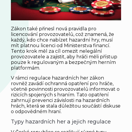
Zákon také přinesl nová pravidla pro
licencování provozovatelů, což znamená, že
každý, kdo chce nabízet hazardní hry, musí
mít platnou licenci od Ministerstva financí.
Tento krok měl za cíl omezit nelegální
provozovatele a zajistit, aby hráči měli přístup
pouze k regulovaným a bezpečným herním
platformám.
V rámci regulace hazardních her zákon
rovněž zavádí ochranná opatření pro hráče,
včetně povinnosti provozovatelů informovat o
rizicích spojených s hraním. Tato opatření
zahrnují prevenci závislosti na hazardních
hrách, která se stala důležitou součástí diskuse
o odpovědném hraní.
Typy hazardních her a jejich regulace