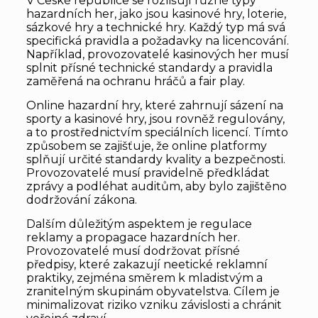
V České republice se rozlišují různé typy
hazardních her, jako jsou kasinové hry, loterie,
sázkové hry a technické hry. Každý typ má svá
specifická pravidla a požadavky na licencování.
Například, provozovatelé kasinových her musí
splnit přísné technické standardy a pravidla
zaměřená na ochranu hráčů a fair play.
Online hazardní hry, které zahrnují sázení na
sporty a kasinové hry, jsou rovněž regulovány,
a to prostřednictvím speciálních licencí. Tímto
způsobem se zajišťuje, že online platformy
splňují určité standardy kvality a bezpečnosti.
Provozovatelé musí pravidelně předkládat
zprávy a podléhat auditům, aby bylo zajištěno
dodržování zákona.
Dalším důležitým aspektem je regulace
reklamy a propagace hazardních her.
Provozovatelé musí dodržovat přísné
předpisy, které zakazují neetické reklamní
praktiky, zejména směrem k mladistvým a
zranitelným skupinám obyvatelstva. Cílem je
minimalizovat riziko vzniku závislosti a chránit