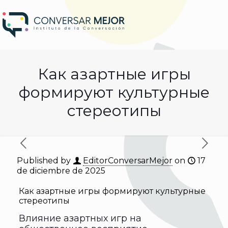
Как азартные игры
формируют культурные
стереотипы
Published by
EditorConversarMejor
on
17
de diciembre de 2025
Как азартные игры формируют культурные
стереотипы
Влияние азартных игр на