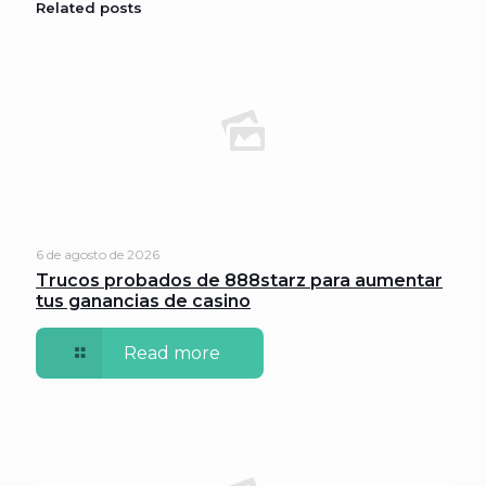
Related posts
6 de agosto de 2026
Trucos probados de 888starz para aumentar
tus ganancias de casino
Read more