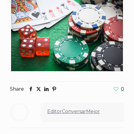
Share
0
EditorConversarMejor