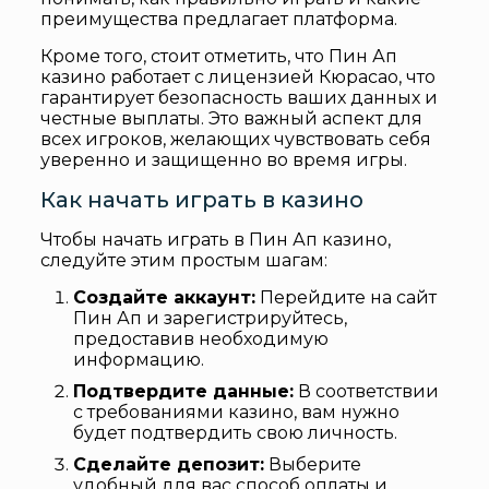
преимущества предлагает платформа.
Кроме того, стоит отметить, что Пин Ап
казино работает с лицензией Кюрасао, что
гарантирует безопасность ваших данных и
честные выплаты. Это важный аспект для
всех игроков, желающих чувствовать себя
уверенно и защищенно во время игры.
Как начать играть в казино
Чтобы начать играть в Пин Ап казино,
следуйте этим простым шагам:
Создайте аккаунт:
Перейдите на сайт
Пин Ап и зарегистрируйтесь,
предоставив необходимую
информацию.
Подтвердите данные:
В соответствии
с требованиями казино, вам нужно
будет подтвердить свою личность.
Сделайте депозит:
Выберите
удобный для вас способ оплаты и