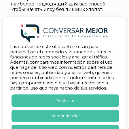
наиболее подходящий для вас способ,
чтобы начать игру без лишних хлопот.
Ключевые преимущества
Пин Ап казино предлагает множество
преимуществ для своих пользователей.
Ознакомьтесь с теми из них, которые
Las cookies de este sitio web se usan para
выделяют эту платформу среди других
personalizar el contenido y los anuncios, ofrecer
казино:
funciones de redes sociales y analizar el tráfico.
Широкий выбор игр — более 5000
Además, compartimos información sobre el uso
que haga del sitio web con nuestros partners de
различных слотов и азартных игр.
redes sociales, publicidad y análisis web, quienes
Приветственный бонус до 120% и 250
pueden combinarla con otra información que les
фриспинов для новых игроков.
haya proporcionado o que hayan recopilado a
partir del uso que haya hecho de sus servicios.
Поддержка 24/7 для решения любых
вопросов и проблем.
Rechazar
Мобильный доступ к играм,
позволяющий играть в любое время и в
любом месте.
Mostrar detalles
Эти функции делают Пин Ап казино