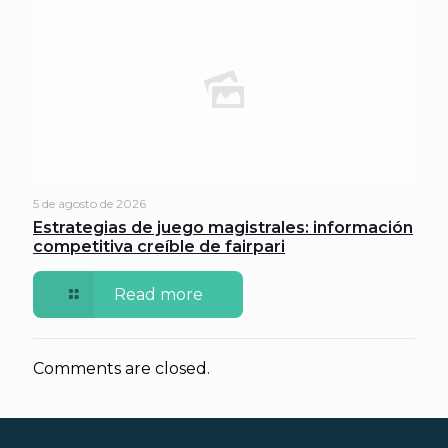
5 de agosto de 2026
Estrategias de juego magistrales: información
competitiva creíble de fairpari
Read more
Comments are closed.