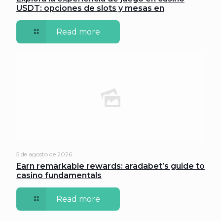
USDT: opciones de slots y mesas en
Read more
5 de agosto de 2026
Earn remarkable rewards: aradabet’s guide to
casino fundamentals
Read more