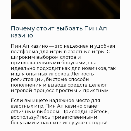
Почему стоит выбрать Пин Ап
казино
Пин Ап казино — это надежная и удобная
платформа для игры в азартные игры. С
широким выбором слотов и
привлекательными бонусами, она
идеально подходит как для новичков, так
и для опытных игроков. Легкость
регистрации, быстрые способы
пополнения и вывода средств делают
игровой процесс простым и приятным.
Если вы ищете надежное место для
азартных игр, Пин Ап казино станет
отличным выбором. Присоединяйтесь,
воспользуйтесь приветственными
бонусами и начните игру уже сегодня!