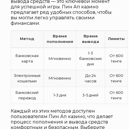
вывода средств — это ключевой момент
для успешной игры. Пин Ап казино
предлагает ряд удобных способов, чтобы
вы могли легко управлять своими
финансами.
Время
Время
Метод
Лимиты
пополнения
вывода
1-3
Банковская
От 600
Мгновенно
банковских
карта
тенге
дня
Электронные
До 24
От 600
Мгновенно
кошельки
часов
тенге
Банковский
От 600
1-3 дня
3-5 дней
перевод
тенге
Каждый из этих методов доступен
пользователям Пин Ап казино, что делает
процесс пополнения и вывода средств
комфортным и безопасным. Выберите