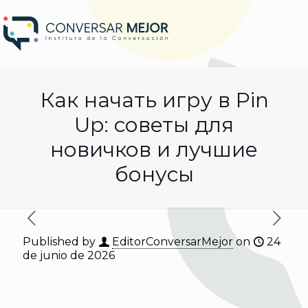
Как начать игру в Pin
Up: советы для
новичков и лучшие
бонусы
Published by
EditorConversarMejor
on
24
de junio de 2026