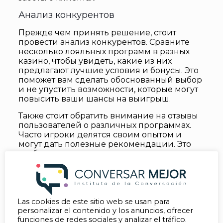
Анализ конкурентов
Прежде чем принять решение, стоит
провести анализ конкурентов. Сравните
несколько лояльных программ в разных
казино, чтобы увидеть, какие из них
предлагают лучшие условия и бонусы. Это
поможет вам сделать обоснованный выбор
и не упустить возможности, которые могут
повысить ваши шансы на выигрыш.
Также стоит обратить внимание на отзывы
пользователей о различных программах.
Часто игроки делятся своим опытом и
могут дать полезные рекомендации. Это
особенно важно, если вы только начинаете
знакомиться с азартными играми и хотите
выбрать наиболее подходящее казино.
Las cookies de este sitio web se usan para
personalizar el contenido y los anuncios, ofrecer
funciones de redes sociales y analizar el tráfico.