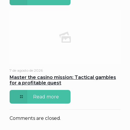
7 de agosto de 2026
Master the casino mission: Tactical gambles
for a profitable quest
Read more
Comments are closed.