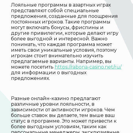
Лояльные программы в азартных играх
представляют собой специальные
предложения, созданные для поощрения
постоянных игроков. Такие программы
могут включать бонусы, фриспины и
другие привилегии, которые делают игру
более выгодной и интересной. Важно
понимать, что каждая программа может
иметь свои уникальные условия, поэтому
игрокам стоит внимательно изучить
предлагаемые варианты. Например, вы
можете посетить
https://rabona-casino.net/ru/
для информации о выгодных
предложениях.
Разные онлайн-казино предлагают
различные уровни лояльности, в
зависимости от активности игроков. Чем
больше ставок вы делаете, тем выше ваш
статус в программе. Это может привести к
более выгодным условиям, таким как
персональные менеджеры, эксклюзивные