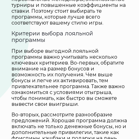
турниры и повышенные коэффициенты на
ставки. Поэтому стоит выбирать те
программы, которые лучше всего
соответствуют вашему стилю игры.
Критерии выбора лояльной
программы
При выборе выгодной лояльной
программы важно учитывать несколько
ключевых критериев. Во-первых, обратите
внимание на размер бонусов и
возможность их получения. Чем выше
бонусы и легче их активировать, тем
привлекательнее программа. Также важно
ознакомиться с условиями отыгрыша,
чтобы понимать, как быстро вы сможете
вывести свои выигрыши.
Во-вторых, рассмотрите разнообразие
предложений. Хорошая программа должна
включать не только денежные бонусы, но и
дополнительные привилегии, такие как
фриспины, кэшбэки и подарки на день