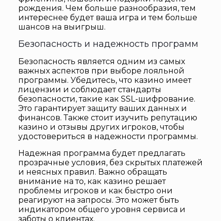
рождения. Чем больше разнообразия, тем
интереснее будет ваша игра и тем больше
шансов на выигрыш.
Безопасность и надежность программ
Безопасность является одним из самых
важных аспектов при выборе лояльной
программы. Убедитесь, что казино имеет
лицензии и соблюдает стандарты
безопасности, такие как SSL-шифрование.
Это гарантирует защиту ваших данных и
финансов. Также стоит изучить репутацию
казино и отзывы других игроков, чтобы
удостовериться в надежности программы.
Надежная программа будет предлагать
прозрачные условия, без скрытых платежей
и неясных правил. Важно обращать
внимание на то, как казино решает
проблемы игроков и как быстро они
реагируют на запросы. Это может быть
индикатором общего уровня сервиса и
заботы о клиентах.