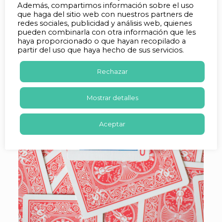
Además, compartimos información sobre el uso
que haga del sitio web con nuestros partners de
redes sociales, publicidad y análisis web, quienes
pueden combinarla con otra información que les
haya proporcionado o que hayan recopilado a
partir del uso que haya hecho de sus servicios.
Rechazar
Mostrar detalles
Aceptar