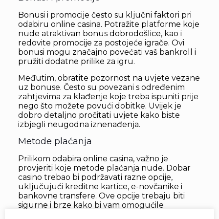
Bonusi i promocije često su ključni faktori pri
odabiru online casina. Potražite platforme koje
nude atraktivan bonus dobrodošlice, kao i
redovite promocije za postojeće igrače. Ovi
bonusi mogu značajno povećati vaš bankroll i
pružiti dodatne prilike za igru.
Međutim, obratite pozornost na uvjete vezane
uz bonuse. Često su povezani s određenim
zahtjevima za klađenje koje treba ispuniti prije
nego što možete povući dobitke. Uvijek je
dobro detaljno pročitati uvjete kako biste
izbjegli neugodna iznenađenja.
Metode plaćanja
Prilikom odabira online casina, važno je
provjeriti koje metode plaćanja nude. Dobar
casino trebao bi podržavati razne opcije,
uključujući kreditne kartice, e-novčanike i
bankovne transfere. Ove opcije trebaju biti
sigurne i brze kako bi vam omogućile
jednostavno upravljanje sredstvima.