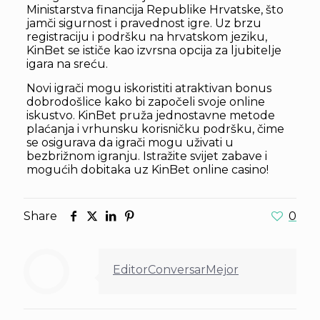
Ministarstva financija Republike Hrvatske, što
jamči sigurnost i pravednost igre. Uz brzu
registraciju i podršku na hrvatskom jeziku,
KinBet se ističe kao izvrsna opcija za ljubitelje
igara na sreću.
Novi igrači mogu iskoristiti atraktivan bonus
dobrodošlice kako bi započeli svoje online
iskustvo. KinBet pruža jednostavne metode
plaćanja i vrhunsku korisničku podršku, čime
se osigurava da igrači mogu uživati u
bezbrižnom igranju. Istražite svijet zabave i
mogućih dobitaka uz KinBet online casino!
Share
0
EditorConversarMejor