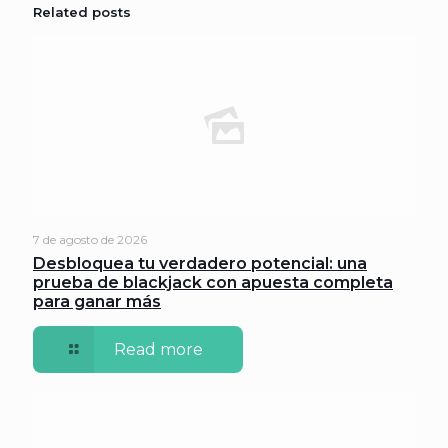
Related posts
7 de agosto de 2026
Desbloquea tu verdadero potencial: una
prueba de blackjack con apuesta completa
para ganar más
Read more