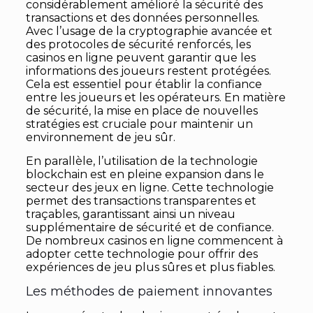
considérablement amélioré la sécurité des
transactions et des données personnelles.
Avec l’usage de la cryptographie avancée et
des protocoles de sécurité renforcés, les
casinos en ligne peuvent garantir que les
informations des joueurs restent protégées.
Cela est essentiel pour établir la confiance
entre les joueurs et les opérateurs. En matière
de sécurité, la mise en place de nouvelles
stratégies est cruciale pour maintenir un
environnement de jeu sûr.
En parallèle, l’utilisation de la technologie
blockchain est en pleine expansion dans le
secteur des jeux en ligne. Cette technologie
permet des transactions transparentes et
traçables, garantissant ainsi un niveau
supplémentaire de sécurité et de confiance.
De nombreux casinos en ligne commencent à
adopter cette technologie pour offrir des
expériences de jeu plus sûres et plus fiables.
Les méthodes de paiement innovantes