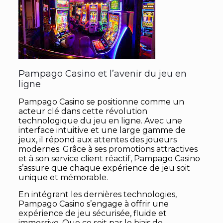
Pampago Casino et l’avenir du jeu en
ligne
Pampago Casino se positionne comme un
acteur clé dans cette révolution
technologique du jeu en ligne. Avec une
interface intuitive et une large gamme de
jeux, il répond aux attentes des joueurs
modernes. Grâce à ses promotions attractives
et à son service client réactif, Pampago Casino
s’assure que chaque expérience de jeu soit
unique et mémorable.
En intégrant les dernières technologies,
Pampago Casino s’engage à offrir une
expérience de jeu sécurisée, fluide et
immersive. Que ce soit par le biais de