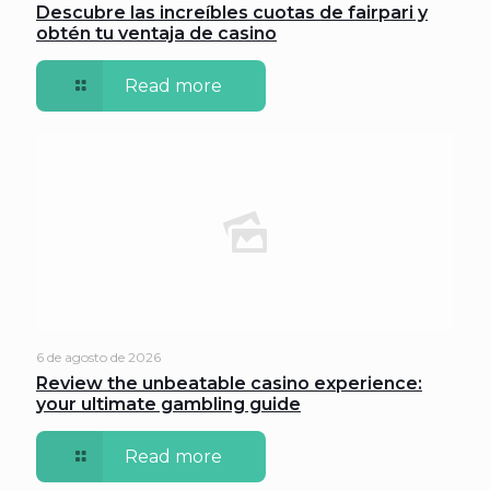
Descubre las increíbles cuotas de fairpari y
obtén tu ventaja de casino
Read more
6 de agosto de 2026
Review the unbeatable casino experience:
your ultimate gambling guide
Read more