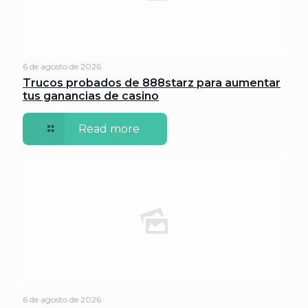
6 de agosto de 2026
Trucos probados de 888starz para aumentar
tus ganancias de casino
Read more
6 de agosto de 2026