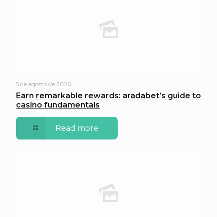
5 de agosto de 2026
Earn remarkable rewards: aradabet’s guide to
casino fundamentals
Read more