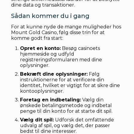
dine data og transaktioner.
Sådan kommer du i gang
For at kunne nyde de mange muligheder hos
Mount Gold Casino, følg disse trin for at
komme godt fra start:
Opret en konto:
Besøg casinoets
hjemmeside og udfyld
registreringsformularen med dine
oplysninger.
Bekræft dine oplysninger:
Følg
instruktionerne for at verificere din
identitet, hvilket er vigtigt for at sikre dine
kontooplysninger.
Foretag en indbetaling:
Vælg din
ønskede betalingsmetode og indbetal
penge til din konto for at starte dit spil.
Vælg dit spil:
Udforsk det omfattende
udvalg af spil, og vælg det, der passer
bedst til dine interesser.