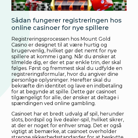
Sådan fungerer registreringen hos
online casinoer for nye spillere
Registreringsprocessen hos Mount Gold
Casino er designet til at være hurtig og
brugervenlig, hvilket gør det nemt for nye
spillere at komme i gang. Når du ønsker at
tilmelde dig, er der et par enkle trin, der skal
følges. Først og fremmest skal du udfylde en
registreringsformular, hvor du angiver dine
personlige oplysninger. Herefter skal du
bekræfte din identitet og lave en indbetaling
for at begynde at spille. Dette gør casinoet
tilgængeligt for alle, der ønsker at deltage i
spændingen ved online gambling.
Casinoet har et bredt udvalg af spil, herunder
slots, bordspil og live dealer-spil, hvilket sikrer,
at der er noget for enhver smag. Det er også
vigtigt at bemærke, at casinoet overholder
strenge sikkerhedsstandarder for at beskytte