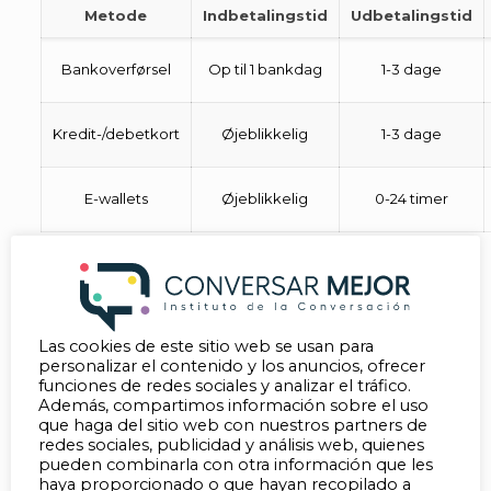
Metode
Indbetalingstid
Udbetalingstid
Bankoverførsel
Op til 1 bankdag
1-3 dage
Kredit-/debetkort
Øjeblikkelig
1-3 dage
E-wallets
Øjeblikkelig
0-24 timer
For spillere, der ønsker hurtige udbetalinger,
er e-wallets den bedste mulighed, da de
tilbyder behandling på så lidt som 0-24 timer.
Det er værd at bemærke, at casinoet har en
udbetalingsprocent på hele 97%, hvilket er en
Las cookies de este sitio web se usan para
indikator for casinoets generøse udbetalinger.
personalizar el contenido y los anuncios, ofrecer
funciones de redes sociales y analizar el tráfico.
Nøglefordele
Además, compartimos información sobre el uso
que haga del sitio web con nuestros partners de
Der er mange fordele ved at spille hos Mount
redes sociales, publicidad y análisis web, quienes
Gold Casino, der gør oplevelsen både
pueden combinarla con otra información que les
spændende og givende. Casinoet tilbyder et
haya proporcionado o que hayan recopilado a