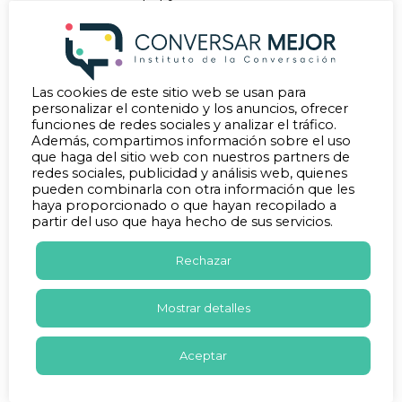
Методы оплаты и безопасность
PinUp предоставляет широкий выбор
методов оплаты, включая банковские
карты, электронные кошельки и
Las cookies de este sitio web se usan para
криптовалюту. Это позволяет игрокам
personalizar el contenido y los anuncios, ofrecer
выбирать наиболее удобный способ
funciones de redes sociales y analizar el tráfico.
Además, compartimos información sobre el uso
пополнения счета и вывода выигрышей.
que haga del sitio web con nuestros partners de
Все транзакции защищены современными
redes sociales, publicidad y análisis web, quienes
технологиями шифрования, что
pueden combinarla con otra información que les
обеспечивает безопасность личной
haya proporcionado o que hayan recopilado a
информации пользователей.
partir del uso que haya hecho de sus servicios.
Казино также придерживается строгих
стандартов честности и прозрачности, что
Rechazar
подтверждается наличием лицензии. Это
дает игрокам уверенность в том, что они
играют в честной и безопасной среде.
Mostrar detalles
Aceptar
Поддержка клиентов и отзывы о
казино