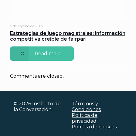
5 de agosto de 2026
Estrategias de juego magistrales: información
competitiva creíble de fairpari
Read more
Comments are closed.
© 2026 Instituto de
Términos y
la Conversación
Condiciones
Política de
privacidad
Política de cookies