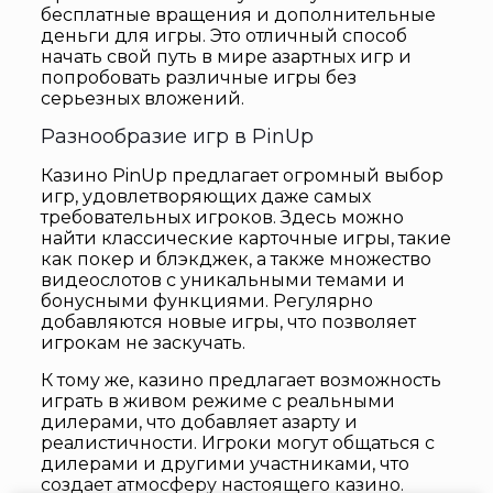
бесплатные вращения и дополнительные
деньги для игры. Это отличный способ
начать свой путь в мире азартных игр и
попробовать различные игры без
серьезных вложений.
Разнообразие игр в PinUp
Казино PinUp предлагает огромный выбор
игр, удовлетворяющих даже самых
требовательных игроков. Здесь можно
найти классические карточные игры, такие
как покер и блэкджек, а также множество
видеослотов с уникальными темами и
бонусными функциями. Регулярно
добавляются новые игры, что позволяет
игрокам не заскучать.
К тому же, казино предлагает возможность
играть в живом режиме с реальными
дилерами, что добавляет азарту и
реалистичности. Игроки могут общаться с
дилерами и другими участниками, что
создает атмосферу настоящего казино.