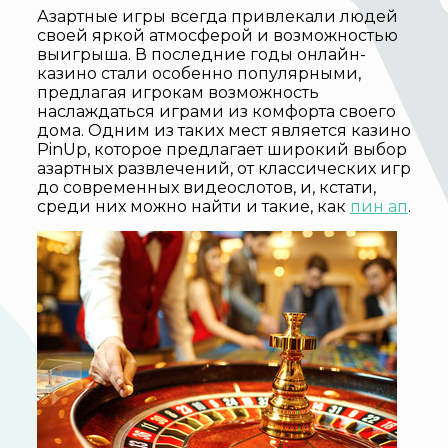
Азартные игры всегда привлекали людей
своей яркой атмосферой и возможностью
выигрыша. В последние годы онлайн-
казино стали особенно популярными,
предлагая игрокам возможность
наслаждаться играми из комфорта своего
дома. Одним из таких мест является казино
PinUp, которое предлагает широкий выбор
азартных развлечений, от классических игр
до современных видеослотов, и, кстати,
среди них можно найти и такие, как
пин ап
.