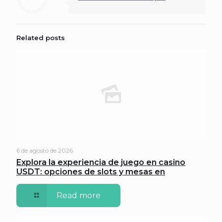
Related posts
6 de agosto de 2026
Explora la experiencia de juego en casino
USDT: opciones de slots y mesas en
Read more