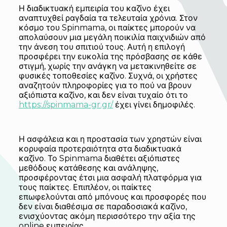
Η διαδικτυακή εμπειρία του καζίνο έχει
αναπτυχθεί ραγδαία τα τελευταία χρόνια. Στον
κόσμο του Spinmama, οι παίκτες μπορούν να
απολαύσουν μια μεγάλη ποικιλία παιχνιδιών από
την άνεση του σπιτιού τους. Αυτή η επιλογή
προσφέρει την ευκολία της πρόσβασης σε κάθε
στιγμή, χωρίς την ανάγκη να μετακινηθείτε σε
φυσικές τοποθεσίες καζίνο. Συχνά, οι χρήστες
αναζητούν πληροφορίες για το πού να βρουν
αξιόπιστα καζίνο, και δεν είναι τυχαίο ότι το
https://spinmama-gr.gr/
έχει γίνει δημοφιλές.
Η ασφάλεια και η προστασία των χρηστών είναι
κορυφαία προτεραιότητα στα διαδικτυακά
καζίνο. Το Spinmama διαθέτει αξιόπιστες
μεθόδους κατάθεσης και ανάληψης,
προσφέροντας έτσι μια ασφαλή πλατφόρμα για
τους παίκτες. Επιπλέον, οι παίκτες
επωφελούνται από μπόνους και προσφορές που
δεν είναι διαθέσιμα σε παραδοσιακά καζίνο,
ενισχύοντας ακόμη περισσότερο την αξία της
online εμπειρίας.