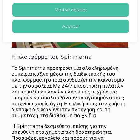
Mostrar detalles
Aceptar
Η πλατφόρμα του Spinmama
Το Spinmama προσφέρει μια ολοκληρωμένη
εμπειρία καζίνο μέσω της διαδικτυακής του
πλατφόρμας, η οποία συνδυάζει την καινοτομία
με την ασφάλεια. Με 24/7 υποστήριξη πελατών
και ποικιλία επιλογών πληρωμής, οι χρήστες
μπορούν να απολαμβάνουν τα αγαπημένα τους
παιχνίδια χωρίς άγχη. Η φιλική προς τον χρήστη
διεπαφή διευκολύνει την πλοήγηση και τη
συμμετοχή στα διαθέσιμα παιχνίδια.
Η Spinmama δεσμεύεται επίσης για την
υπεύθυνη στοιχηματιστική δραστηριότητα.
Προσφέρει εργαλεία και πόρους για να