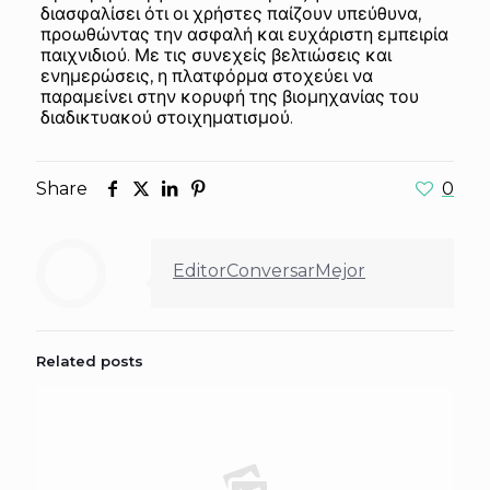
διασφαλίσει ότι οι χρήστες παίζουν υπεύθυνα,
προωθώντας την ασφαλή και ευχάριστη εμπειρία
παιχνιδιού. Με τις συνεχείς βελτιώσεις και
ενημερώσεις, η πλατφόρμα στοχεύει να
παραμείνει στην κορυφή της βιομηχανίας του
διαδικτυακού στοιχηματισμού.
Share
0
EditorConversarMejor
Related posts