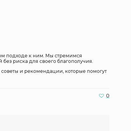
ом подходе к ним. Мы стремимся
 без риска для своего благополучия.
 советы и рекомендации, которые помогут
0