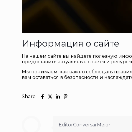
Информация о сайте
На нашем сайте вы найдете полезную инфо
предоставить актуальные советы и ресурсы
Мы понимаем, как важно соблюдать правил
вам оставаться в безопасности и наслажда
Share
EditorConversarMejor