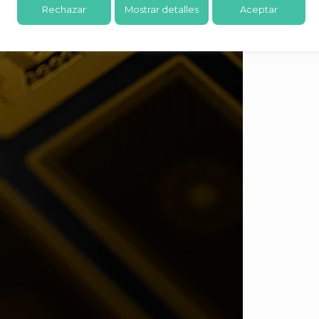
Rechazar
Mostrar detalles
Aceptar