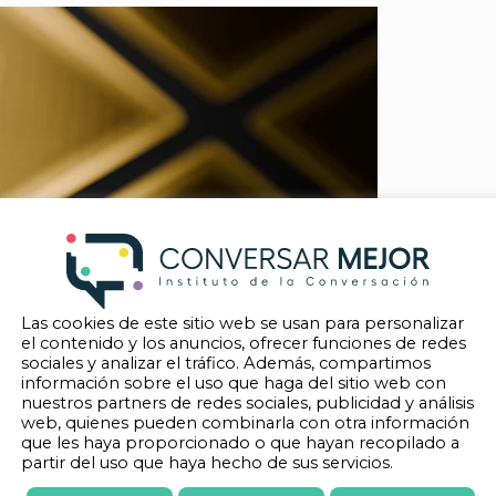
Las cookies de este sitio web se usan para personalizar
el contenido y los anuncios, ofrecer funciones de redes
sociales y analizar el tráfico. Además, compartimos
información sobre el uso que haga del sitio web con
nuestros partners de redes sociales, publicidad y análisis
web, quienes pueden combinarla con otra información
que les haya proporcionado o que hayan recopilado a
partir del uso que haya hecho de sus servicios.