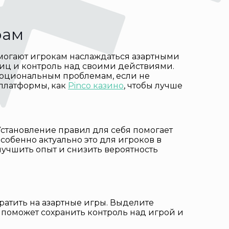
рам
омогают игрокам наслаждаться азартными
ниц и контроль над своими действиями.
эмоциональным проблемам, если не
 платформы, как
Pinco казино
, чтобы лучше
 Установление правил для себя помогает
собенно актуально это для игроков в
лучшить опыт и снизить вероятность
ратить на азартные игры. Выделите
 поможет сохранить контроль над игрой и