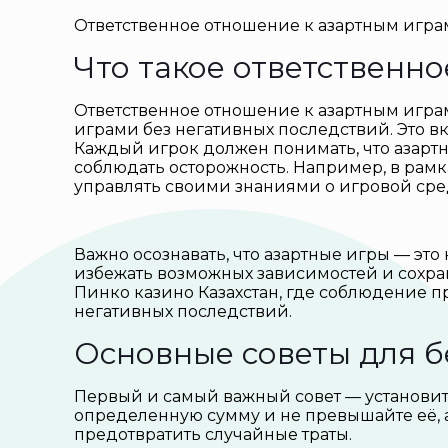
Ответственное отношение к азартным игра
Что такое ответственн
Ответственное отношение к азартным игра
играми без негативных последствий. Это в
Каждый игрок должен понимать, что азарт
соблюдать осторожность. Например, в рамк
управлять своими знаниями о игровой сре
Важно осознавать, что азартные игры — это
избежать возможных зависимостей и сохран
Пинко казино Казахстан, где соблюдение 
негативных последствий.
Основные советы для 
Первый и самый важный совет — установить
определенную сумму и не превышайте её, 
предотвратить случайные траты.