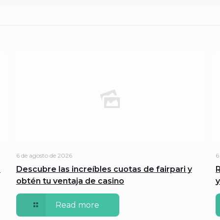
6 de agosto de 2026
6
r
Descubre las increíbles cuotas de fairpari y
obtén tu ventaja de casino
y
Read more