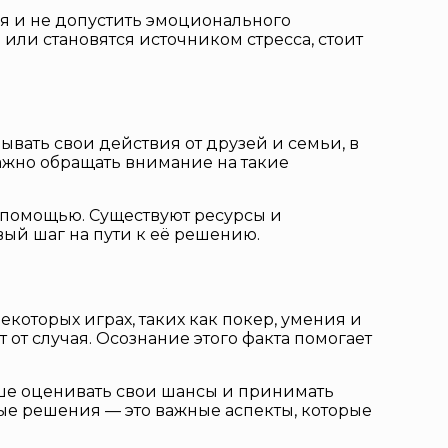
я и не допустить эмоционального
или становятся источником стресса, стоит
вать свои действия от друзей и семьи, в
Важно обращать внимание на такие
а помощью. Существуют ресурсы и
ый шаг на пути к её решению.
екоторых играх, таких как покер, умения и
ит от случая. Осознание этого факта помогает
ше оценивать свои шансы и принимать
е решения — это важные аспекты, которые