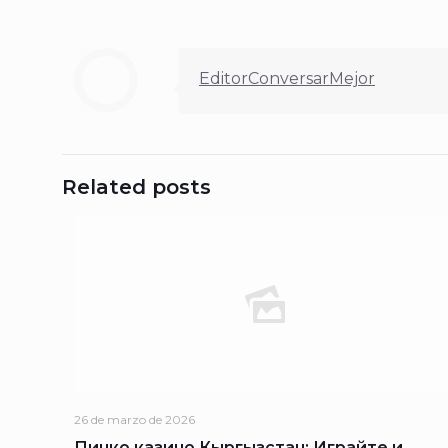
EditorConversarMejor
Related posts
26 de marzo de 2026
Пинко казино Кыргызстан: Играйте и