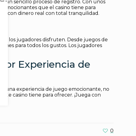
r un sencillo proceso de registro. Con unos
s emocionantes que el casino tiene para
ar con dinero real con total tranquilidad.
ue los jugadores disfruten. Desde juegos de
iones para todos los gustos. Los jugadores
ejor Experiencia de
s y una experiencia de juego emocionante, no
este casino tiene para ofrecer. ¡Juega con
0