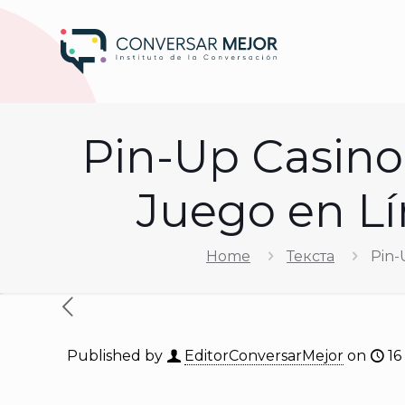
Pin-Up Casino 
Juego en Lí
Home
Текста
Pin-
Published by
EditorConversarMejor
on
16