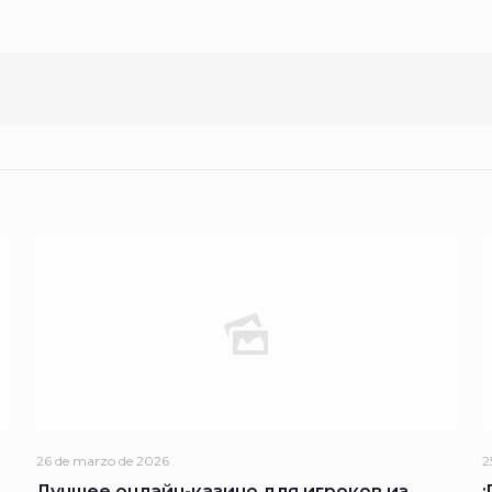
26 de marzo de 2026
2
Лучшее онлайн-казино для игроков из
¡