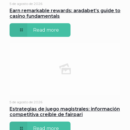
5 de agosto de 2026
Earn remarkable rewards: aradabet’s guide to
casino fundamentals
Read more
5 de agosto de 2026
Estrategias de juego magistrales: información
competitiva creíble de fairpari
Read more