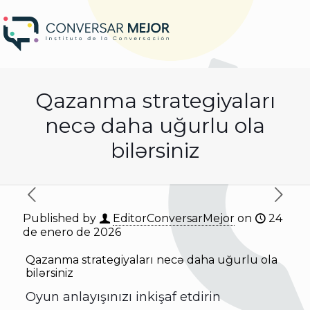
Qazanma strategiyaları
necə daha uğurlu ola
bilərsiniz
Published by
EditorConversarMejor
on
24
de enero de 2026
Qazanma strategiyaları necə daha uğurlu ola
bilərsiniz
Oyun anlayışınızı inkişaf etdirin