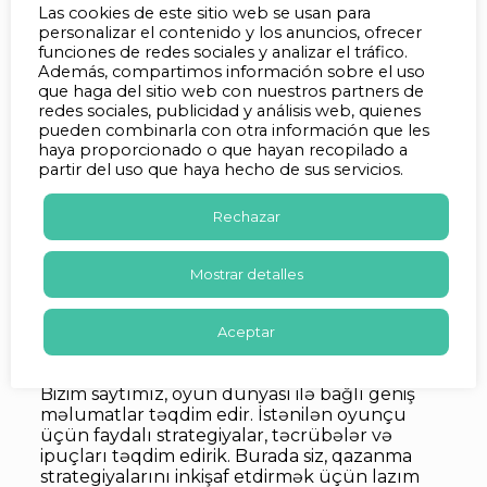
Las cookies de este sitio web se usan para
Təhlil prosesi, oyunların nəticələrini yazmaqla,
personalizar el contenido y los anuncios, ofrecer
o cümlədən oyunun gedişatını diqqətlə
funciones de redes sociales y analizar el tráfico.
Además, compartimos información sobre el uso
izləməklə həyata keçirilə bilər. Bu
que haga del sitio web con nuestros partners de
məlumatlardan istifadə edərək, gələcəkdə
redes sociales, publicidad y análisis web, quienes
daha yaxşı qərarlar vermək mümkündür.
pueden combinarla con otra información que les
haya proporcionado o que hayan recopilado a
partir del uso que haya hecho de sus servicios.
Rechazar
Mostrar detalles
Aceptar
Saytımız haqqında
Bizim saytımız, oyun dünyası ilə bağlı geniş
məlumatlar təqdim edir. İstənilən oyunçu
üçün faydalı strategiyalar, təcrübələr və
ipuçları təqdim edirik. Burada siz, qazanma
strategiyalarını inkişaf etdirmək üçün lazım