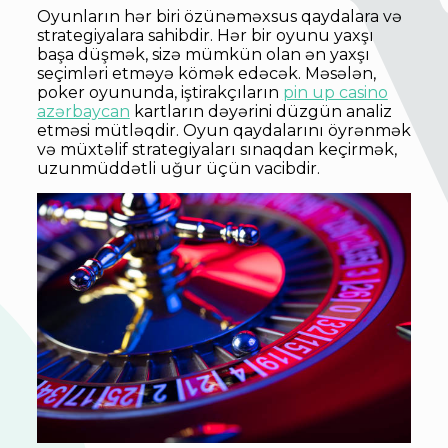
Oyunların hər biri özünəməxsus qaydalara və
strategiyalara sahibdir. Hər bir oyunu yaxşı
başa düşmək, sizə mümkün olan ən yaxşı
seçimləri etməyə kömək edəcək. Məsələn,
poker oyununda, iştirakçıların
pin up casino
azərbaycan
kartların dəyərini düzgün analiz
etməsi mütləqdir. Oyun qaydalarını öyrənmək
və müxtəlif strategiyaları sınaqdan keçirmək,
uzunmüddətli uğur üçün vacibdir.