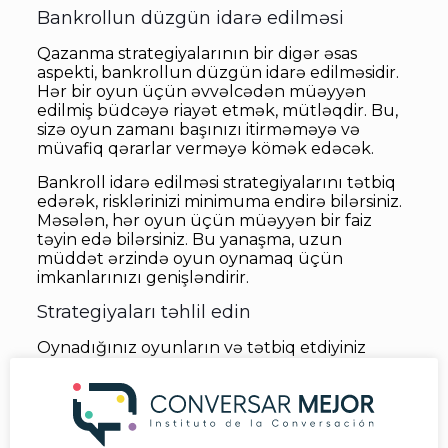
Bankrollun düzgün idarə edilməsi
Qazanma strategiyalarının bir digər əsas
aspekti, bankrollun düzgün idarə edilməsidir.
Hər bir oyun üçün əvvəlcədən müəyyən
edilmiş büdcəyə riayət etmək, mütləqdir. Bu,
sizə oyun zamanı başınızı itirməməyə və
müvafiq qərarlar verməyə kömək edəcək.
Bankroll idarə edilməsi strategiyalarını tətbiq
edərək, risklərinizi minimuma endirə bilərsiniz.
Məsələn, hər oyun üçün müəyyən bir faiz
təyin edə bilərsiniz. Bu yanaşma, uzun
müddət ərzində oyun oynamaq üçün
imkanlarınızı genişləndirir.
Strategiyaları təhlil edin
Oynadığınız oyunların və tətbiq etdiyiniz
strategiyaların nəticələrini mütəmadi olaraq
təhlil etmək, sizin üçün böyük üstünlük təmin
edir. Qazanma və itirmə hallarını izləmək,
hansı strategiyaların daha effektiv olduğunu
anlamağa kömək edəcək.