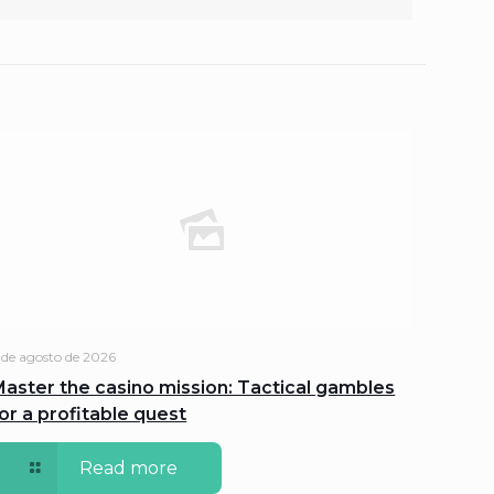
 de agosto de 2026
aster the casino mission: Tactical gambles
or a profitable quest
Read more