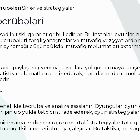
bələri Sirlər və strategiyalar
əcrübələri
ilə riskli qərarlar qəbul edirlər. Bu insanlar, oyunları
 təcrübələri, fərqli yanaşmalar və müvafiq vəziyyətlər
r oynamağı düşündükdə, müvafiq məlumatları axtarmaq
rini paylaşaraq yeni başlayanlara yol göstərməyə çalışır
atistik məlumatları analiz edərək, qərarlarını daha möhkə
dir.
r
genellikle təcrübə və analizə əsaslanır. Oyunçular, oyun
r. pin up yukle tətbiqi istifadə edərək, oyun strategiyaları
ri minimuma endirmək üçün müxtəlif strategiyalar tətbiq 
tıraraq itkilərini geri almağa çalışırlar. Bu taktika, müvə