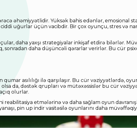
rəcə əhəmiyyətlidir. Yüksək bahis edənlər, emosional st
ı ciddi uğurlar üçün vacibdir. Bir çox oyunçu, stres və na
lar, daha yaxşı strategiyalar inkişaf etdirə bilərlər. M
q, sonradan daha düşüncəli qərarlar verirlər. Bu cür ps
 qumar asılılığı ilə qarşılaşır. Bu cür vəziyyətlərdə, oy
em olsa da, dəstək qrupları və mütəxəssislər bu cür vəziy
çıq olurlar.
i reabilitasiya etmələrinə və daha sağlam oyun davranışl
naşı, pin up indir vasitəsilə oyunlarını daha müvəffəqiyyə