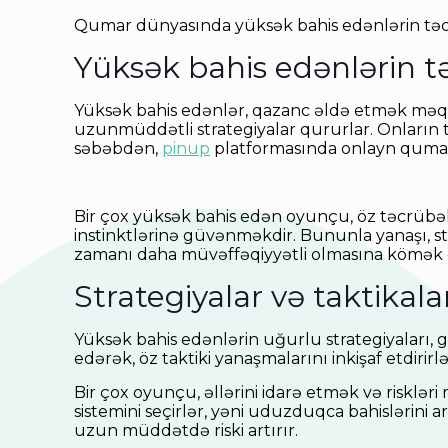
Qumar dünyasında yüksək bahis edənlərin təcrü
Yüksək bahis edənlərin t
Yüksək bahis edənlər, qazanc əldə etmək məqsəd
uzunmüddətli strategiyalar qururlar. Onların
səbəbdən,
pinup
platformasında onlayn quma
Bir çox yüksək bahis edən oyunçu, öz təcrübələ
instinktlərinə güvənməkdir. Bununla yanaşı, st
zamanı daha müvəffəqiyyətli olmasına kömək e
Strategiyalar və taktikala
Yüksək bahis edənlərin uğurlu strategiyaları, 
edərək, öz taktiki yanaşmalarını inkişaf etdirirlə
Bir çox oyunçu, əllərini idarə etmək və risklə
sistemini seçirlər, yəni uduzduqca bahislərini ar
uzun müddətdə riski artırır.