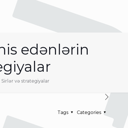
is edənlərin
egiyalar
irlər və strategiyalar
Tags
Categories