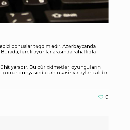
bedici bonuslar təqdim edir. Azərbaycanda
 Burada, fərqli oyunlar arasında rahatlıqla
mühit yaradır. Bu cür xidmətlər, oyunçuların
o, qumar dünyasında təhlükəsiz və əyləncəli bir
0