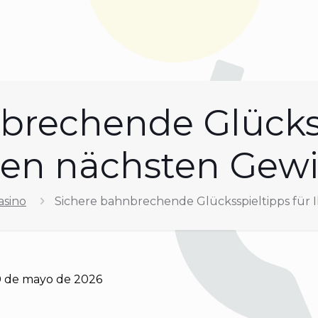
brechende Glückss
ren nächsten Gew
asino
Sichere bahnbrechende Glücksspieltipps für
 de mayo de 2026