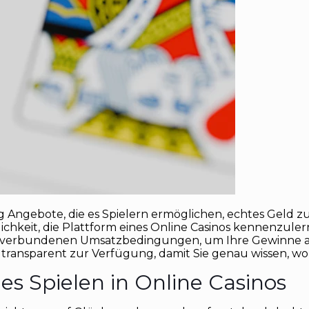
 Angebote, die es Spielern ermöglichen, echtes Geld z
glichkeit, die Plattform eines Online Casinos kennenzule
it verbundenen Umsatzbedingungen, um Ihre Gewinne au
 transparent zur Verfügung, damit Sie genau wissen, wora
hes Spielen in Online Casinos