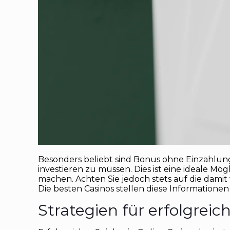
Besonders beliebt sind Bonus ohne Einzahlung
investieren zu müssen. Dies ist eine ideale Mö
machen. Achten Sie jedoch stets auf die dam
Die besten Casinos stellen diese Informationen
Strategien für erfolgreic