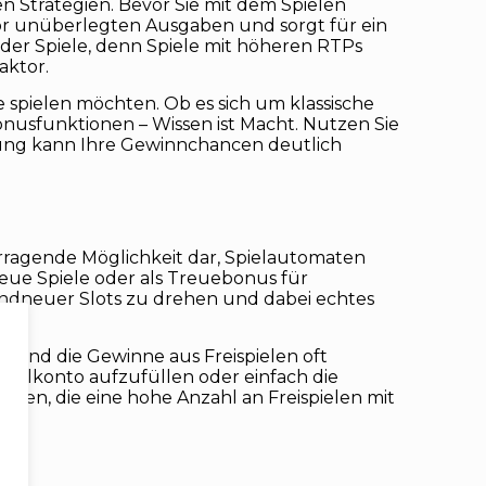
en Strategien. Bevor Sie mit dem Spielen
 vor unüberlegten Ausgaben und sorgt für ein
 der Spiele, denn Spiele mit höheren RTPs
aktor.
e spielen möchten. Ob es sich um klassische
nusfunktionen – Wissen ist Macht. Nutzen Sie
itung kann Ihre Gewinnchancen deutlich
vorragende Möglichkeit dar, Spielautomaten
neue Spiele oder als Treuebonus für
andneuer Slots zu drehen und dabei echtes
ährend die Gewinne aus Freispielen oft
pielkonto aufzufüllen oder einfach die
lten, die eine hohe Anzahl an Freispielen mit