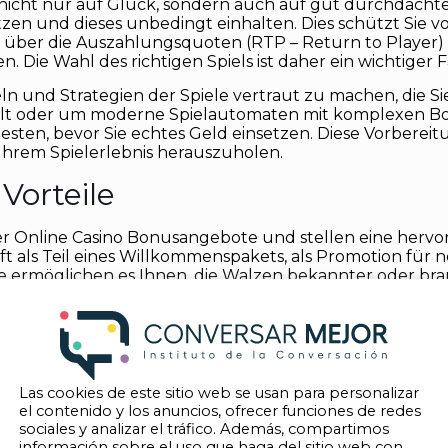
rt nicht nur auf Glück, sondern auch auf gut durchdacht
setzen und dieses unbedingt einhalten. Dies schützt Sie
ich über die Auszahlungsquoten (RTP – Return to Player)
. Die Wahl des richtigen Spiels ist daher ein wichtiger F
eln und Strategien der Spiele vertraut zu machen, die Si
delt oder um moderne Spielautomaten mit komplexen Bo
testen, bevor Sie echtes Geld einsetzen. Diese Vorbere
hrem Spielerlebnis herauszuholen.
 Vorteile
vieler Online Casino Bonusangebote und stellen eine her
ft als Teil eines Willkommenspakets, als Promotion für 
e ermöglichen es Ihnen, die Walzen bekannter oder br
 anzugreifen.
 in ihrer Einfachheit und dem direkten Gewinnpotenzial. W
eten sie dennoch eine fantastische Gelegenheit, Ihr S
chtungen. Es lohnt sich, nach Angeboten Ausschau zu ha
erlebnis noch lohnenswerter zu gestalten.
Las cookies de este sitio web se usan para personalizar
el contenido y los anuncios, ofrecer funciones de redes
g – Ein Einstieg ohne Risiko
sociales y analizar el tráfico. Además, compartimos
información sobre el uso que haga del sitio web con