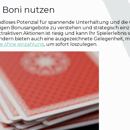
o Boni nutzen
 endloses Potenzial für spannende Unterhaltung und die
ltigen Bonusangebote zu verstehen und strategisch einzus
raktiven Aktionen ist riesig und kann Ihr Spielerlebnis s
ondern bieten auch eine ausgezeichnete Gelegenheit, m
ele ohne einzahlung
, um sofort loszulegen.