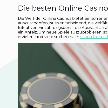
Die besten Online Casin
Die Welt der Online Casinos bietet ein schier
auszuschöpfen, ist es entscheidend, die vielfä
lukrativen Einzahlungsboni – die Auswahl an att
ein Anreiz, um neue Spiele auszuprobieren, s
erzielen, und viele suchen nach
casino freispi