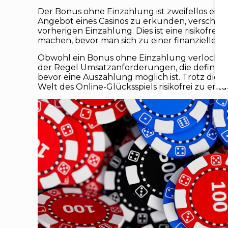
Der Bonus ohne Einzahlung ist zweifellos eine
Angebot eines Casinos zu erkunden, verschied
vorherigen Einzahlung. Dies ist eine risikofr
machen, bevor man sich zu einer finanziellen 
Obwohl ein Bonus ohne Einzahlung verlockend
der Regel Umsatzanforderungen, die definier
bevor eine Auszahlung möglich ist. Trotz die
Welt des Online-Glücksspiels risikofrei zu en