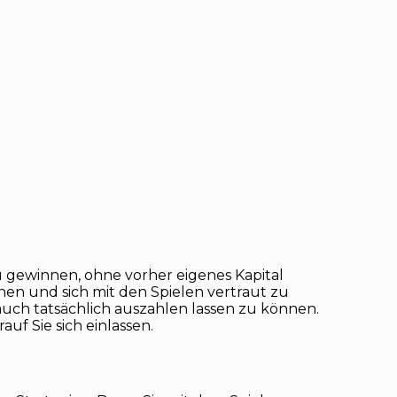
u gewinnen, ohne vorher eigenes Kapital
rnen und sich mit den Spielen vertraut zu
ch tatsächlich auszahlen lassen zu können.
uf Sie sich einlassen.