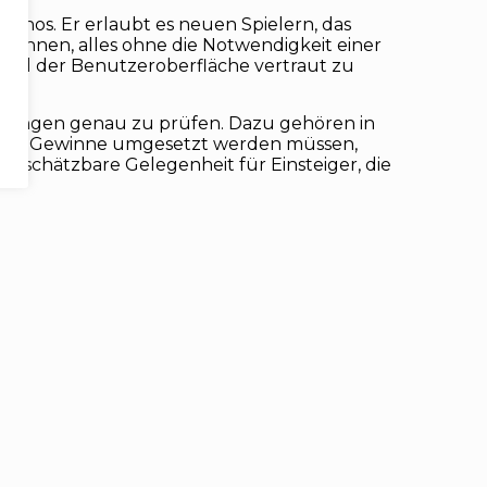
sinos. Er erlaubt es neuen Spielern, das
winnen, alles ohne die Notwendigkeit einer
t und der Benutzeroberfläche vertraut zu
ingungen genau zu prüfen. Dazu gehören in
renden Gewinne umgesetzt werden müssen,
unschätzbare Gelegenheit für Einsteiger, die