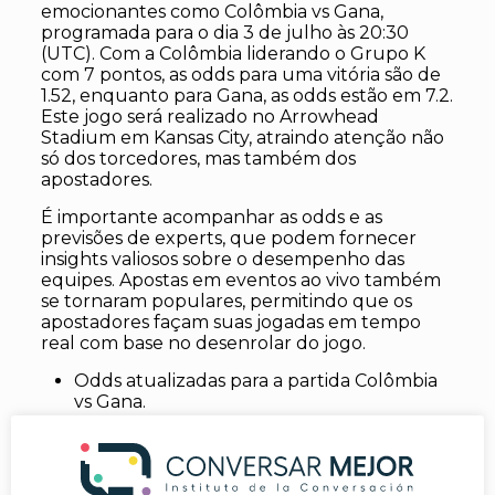
emocionantes como Colômbia vs Gana,
programada para o dia 3 de julho às 20:30
(UTC). Com a Colômbia liderando o Grupo K
com 7 pontos, as odds para uma vitória são de
1.52, enquanto para Gana, as odds estão em 7.2.
Este jogo será realizado no Arrowhead
Stadium em Kansas City, atraindo atenção não
só dos torcedores, mas também dos
apostadores.
É importante acompanhar as odds e as
previsões de experts, que podem fornecer
insights valiosos sobre o desempenho das
equipes. Apostas em eventos ao vivo também
se tornaram populares, permitindo que os
apostadores façam suas jogadas em tempo
real com base no desenrolar do jogo.
Odds atualizadas para a partida Colômbia
vs Gana.
Previsões de especialistas para uma análise
detalhada.
Apostas ao vivo para aumentar a emoção e