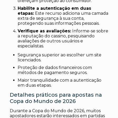
ofereçam proteção ao consumidor.
Habilite a autenticação em duas
etapas:
Este recurso adiciona uma camada
extra de segurança à sua conta,
protegendo suas informações pessoais.
Verifique as avaliações:
Informe-se sobre
a reputação do cassino, pesquisando
avaliações de outros usuários e
especialistas.
Segurança superior ao escolher um site
licenciados.
Proteção de dados financeiros com
métodos de pagamento seguros.
Maior tranquilidade com a autenticação
em duas etapas.
Detalhes práticos para apostas na
Copa do Mundo de 2026
Durante a Copa do Mundo de 2026, muitos
apostadores estarão interessados em partidas