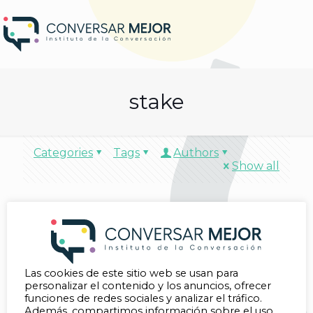
stake
Categories
Tags
Authors
Show all
EditorConversarMejor
on
7 de agosto
de 2026
Desbloquea tu verdadero potencial: una
prueba de blackjack con apuesta
Las cookies de este sitio web se usan para
completa para ganar más
personalizar el contenido y los anuncios, ofrecer
funciones de redes sociales y analizar el tráfico.
La Estrategia Detrás de las Apuestas en el Blackjack
Además, compartimos información sobre el uso