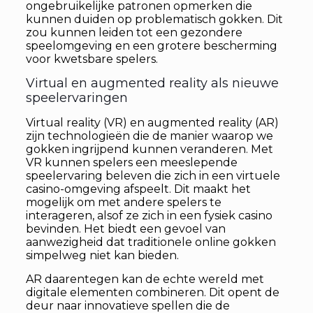
ongebruikelijke patronen opmerken die
kunnen duiden op problematisch gokken. Dit
zou kunnen leiden tot een gezondere
speelomgeving en een grotere bescherming
voor kwetsbare spelers.
Virtual en augmented reality als nieuwe
speelervaringen
Virtual reality (VR) en augmented reality (AR)
zijn technologieën die de manier waarop we
gokken ingrijpend kunnen veranderen. Met
VR kunnen spelers een meeslepende
speelervaring beleven die zich in een virtuele
casino-omgeving afspeelt. Dit maakt het
mogelijk om met andere spelers te
interageren, alsof ze zich in een fysiek casino
bevinden. Het biedt een gevoel van
aanwezigheid dat traditionele online gokken
simpelweg niet kan bieden.
AR daarentegen kan de echte wereld met
digitale elementen combineren. Dit opent de
deur naar innovatieve spellen die de