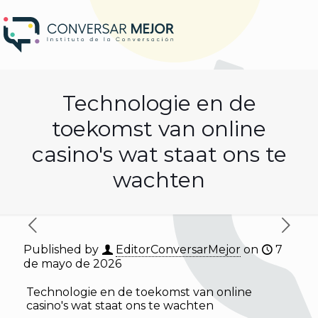
Technologie en de
toekomst van online
casino's wat staat ons te
wachten
Published by
EditorConversarMejor
on
7
de mayo de 2026
Technologie en de toekomst van online
casino's wat staat ons te wachten