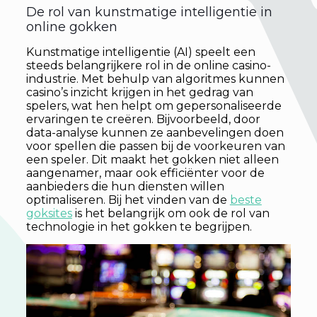
De rol van kunstmatige intelligentie in
online gokken
Kunstmatige intelligentie (AI) speelt een
steeds belangrijkere rol in de online casino-
industrie. Met behulp van algoritmes kunnen
casino’s inzicht krijgen in het gedrag van
spelers, wat hen helpt om gepersonaliseerde
ervaringen te creëren. Bijvoorbeeld, door
data-analyse kunnen ze aanbevelingen doen
voor spellen die passen bij de voorkeuren van
een speler. Dit maakt het gokken niet alleen
aangenamer, maar ook efficiënter voor de
aanbieders die hun diensten willen
optimaliseren. Bij het vinden van de
beste
goksites
is het belangrijk om ook de rol van
technologie in het gokken te begrijpen.