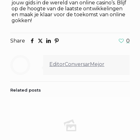
jouw gids in de wereld van online casino’s. Blijf
op de hoogte van de laatste ontwikkelingen
en maak je klaar voor de toekomst van online
gokken!
Share
0
EditorConversarMejor
Related posts