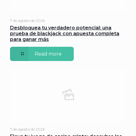
7 de agosto de 2026
Desbloquea tu verdadero potencial: una
prueba de blackjack con apuesta completa
para ganar más
Read more
7 de agosto de 2026