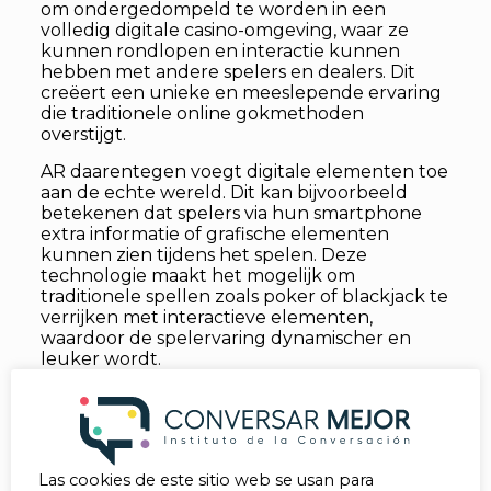
om ondergedompeld te worden in een
volledig digitale casino-omgeving, waar ze
kunnen rondlopen en interactie kunnen
hebben met andere spelers en dealers. Dit
creëert een unieke en meeslepende ervaring
die traditionele online gokmethoden
overstijgt.
AR daarentegen voegt digitale elementen toe
aan de echte wereld. Dit kan bijvoorbeeld
betekenen dat spelers via hun smartphone
extra informatie of grafische elementen
kunnen zien tijdens het spelen. Deze
technologie maakt het mogelijk om
traditionele spellen zoals poker of blackjack te
verrijken met interactieve elementen,
waardoor de spelervaring dynamischer en
leuker wordt.
Hoewel deze technologieën zich nog in de
kinderschoenen bevinden, zijn er al enkele
platforms die experimenteren met VR- en AR-
gaming. Naarmate deze technologieën verder
ontwikkelen, kunnen we verwachten dat ze
Las cookies de este sitio web se usan para