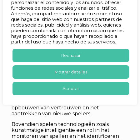
een integraal onderdeel van de gokervaring
personalizar el contenido y los anuncios, ofrecer
funciones de redes sociales y analizar el tráfico.
worden. Dit zal niet alleen het spelplezier
Además, compartimos información sobre el uso
verhogen, maar ook nieuwe spelers
que haga del sitio web con nuestros partners de
aantrekken die geïnteresseerd zijn in
redes sociales, publicidad y análisis web, quienes
innovatieve gaming-ervaringen.
pueden combinarla con otra información que les
haya proporcionado o que hayan recopilado a
Beveiliging en verantwoord gokken
partir del uso que haya hecho de sus servicios.
Met de groei van online gokken is de
noodzaak voor veiligheid en beveiliging nog
Rechazar
belangrijker geworden. Technologieën zoals
blockchain en encryptie zijn essentieel voor
het beschermen van persoonlijke gegevens
Mostrar detalles
en financiële transacties. Door gebruik te
maken van deze geavanceerde
Aceptar
technologieën kunnen gokplatforms de
vertrouwelijkheid en veiligheid van hun
spelers waarborgen. Dit is cruciaal voor het
opbouwen van vertrouwen en het
aantrekken van nieuwe spelers.
Bovendien spelen technologieën zoals
kunstmatige intelligentie een rol in het
monitoren van spellen en het identificeren