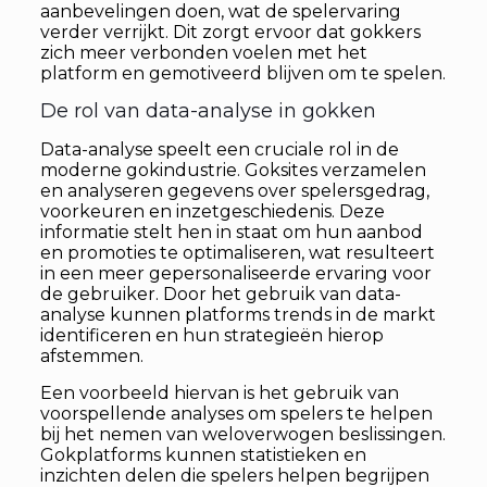
aanbevelingen doen, wat de spelervaring
verder verrijkt. Dit zorgt ervoor dat gokkers
zich meer verbonden voelen met het
platform en gemotiveerd blijven om te spelen.
De rol van data-analyse in gokken
Data-analyse speelt een cruciale rol in de
moderne gokindustrie. Goksites verzamelen
en analyseren gegevens over spelersgedrag,
voorkeuren en inzetgeschiedenis. Deze
informatie stelt hen in staat om hun aanbod
en promoties te optimaliseren, wat resulteert
in een meer gepersonaliseerde ervaring voor
de gebruiker. Door het gebruik van data-
analyse kunnen platforms trends in de markt
identificeren en hun strategieën hierop
afstemmen.
Een voorbeeld hiervan is het gebruik van
voorspellende analyses om spelers te helpen
bij het nemen van weloverwogen beslissingen.
Gokplatforms kunnen statistieken en
inzichten delen die spelers helpen begrijpen