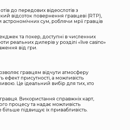
отів до передових відеослотів з
кий відсоток повернення гравцеві (RTP),
 астрономічних сум, роблячи мрії гравців
блекджек та покер, доступні в численних
ти реальних дилерів у розділі «live casino»
ження від гри.
дозволяє гравцям відчути атмосферу
ь ефект присутності, а можливість
ивою. Це ідеальний вибір для тих, хто
у гравця. Використання справжніх карт,
вого процесу та надає можливість
е більше підвищує їх привабливість.