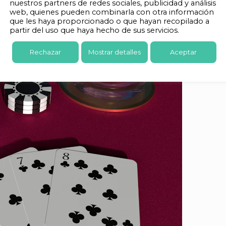
nuestros partners de redes sociales, publicidad y análisis
web, quienes pueden combinarla con otra información
que les haya proporcionado o que hayan recopilado a
partir del uso que haya hecho de sus servicios.
Rechazar
Mostrar detalles
Aceptar