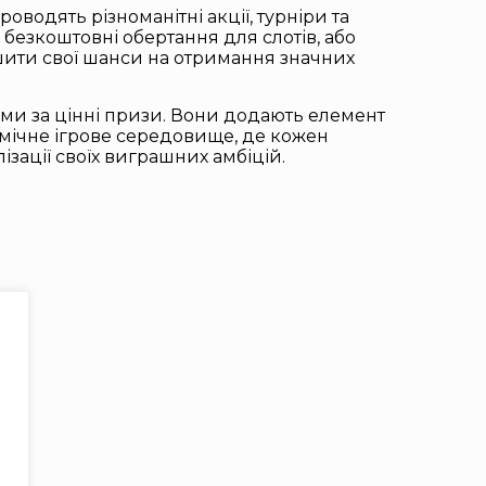
водять різноманітні акції, турніри та
 безкоштовні обертання для слотів, або
ьшити свої шанси на отримання значних
ми за цінні призи. Вони додають елемент
амічне ігрове середовище, де кожен
зації своїх виграшних амбіцій.