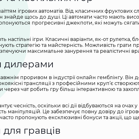
їттям ігрових автоматів. Від класичних фруктових сл
знайде щось до душі. Ці автомати часто мають висо
ропонуються прогресивні джекпоти, які можуть сягати
ь настільні ігри. Класичні варіанти, як-от рулетка, 
нують стратегію та майстерність. Можливість грати про
зпечуючи максимальне занурення та реалістичні вра
и дилерами
вжнім проривом в індустрії онлайн гемблінгу. Він 
коякісні трансляції з професійними круп’є створюют
через чат робить гру більш інтерактивною та захопл
ує чесність, оскільки всі дії відбуваються на очах 
ть маніпуляцій. Це забезпечує повну довіру до ігро
 часто пропонують ексклюзивні бонуси та акції, що щ
и для гравців