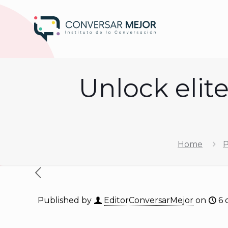
Unlock elite
Home
P
Published by
EditorConversarMejor
on
6 