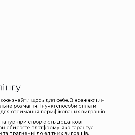
лінгу
ь може знайти щось для себе. З вражаючим
льне розмаїття. Гнучкі способи оплати
 для отримання верифікованих виграшів.
ї та турніри створюють додаткові
ви обираєте платформу, яка гарантує
 та прагненні до елітних виграшів.