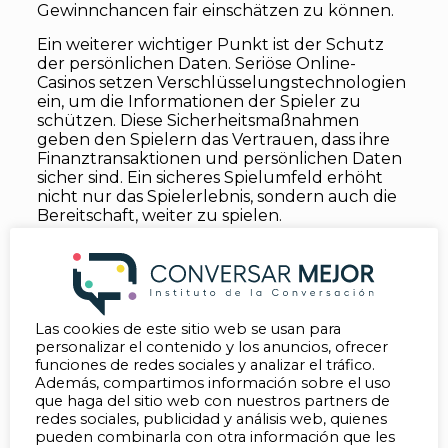
Gewinnchancen fair einschätzen zu können.
Ein weiterer wichtiger Punkt ist der Schutz
der persönlichen Daten. Seriöse Online-
Casinos setzen Verschlüsselungstechnologien
ein, um die Informationen der Spieler zu
schützen. Diese Sicherheitsmaßnahmen
geben den Spielern das Vertrauen, dass ihre
Finanztransaktionen und persönlichen Daten
sicher sind. Ein sicheres Spielumfeld erhöht
nicht nur das Spielerlebnis, sondern auch die
Bereitschaft, weiter zu spielen.
Darüber hinaus sind die Transparenz und die
Fairness der Spiele entscheidend. Viele Casinos
veröffentlichen die Auszahlungsquoten ihrer
Spiele, sodass Spieler einen klaren Überblick
über ihre Gewinnchancen erhalten.
Las cookies de este sitio web se usan para
Informierte Entscheidungen basierend auf
personalizar el contenido y los anuncios, ofrecer
diesen Daten sind wichtig, um realistische
funciones de redes sociales y analizar el tráfico.
Erwartungen beim Spielen zu haben.
Además, compartimos información sobre el uso
que haga del sitio web con nuestros partners de
Psychologische Aspekte beim Spielen im
redes sociales, publicidad y análisis web, quienes
Casino
pueden combinarla con otra información que les