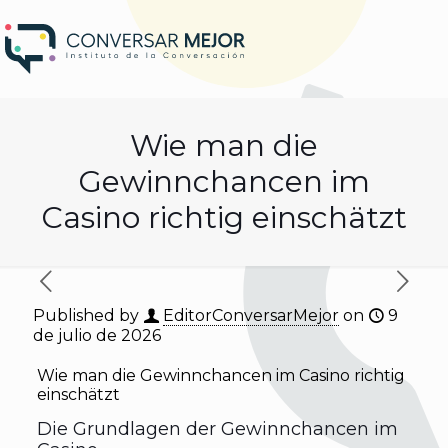
Wie man die
Gewinnchancen im
Casino richtig einschätzt
Published by
EditorConversarMejor
on
9
de julio de 2026
Wie man die Gewinnchancen im Casino richtig
einschätzt
Die Grundlagen der Gewinnchancen im