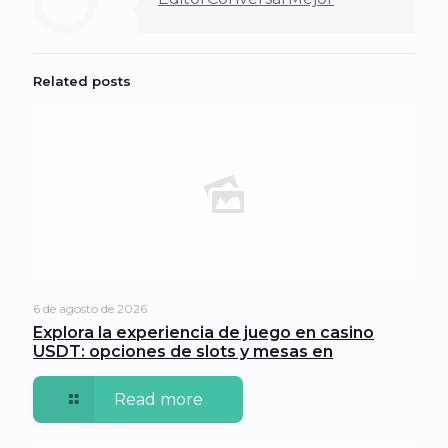
Related posts
6 de agosto de 2026
Explora la experiencia de juego en casino
USDT: opciones de slots y mesas en
Read more