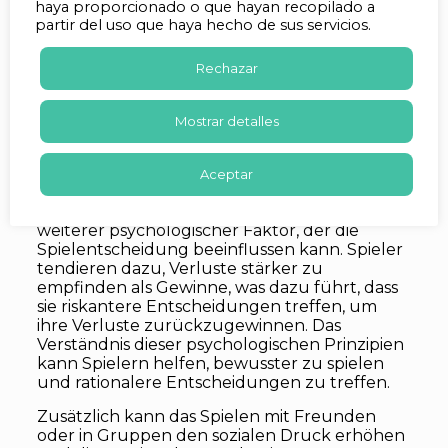
haya proporcionado o que hayan recopilado a
Psychologie spielt eine enorme Rolle bei
partir del uso que haya hecho de sus servicios.
Casinospielen und kann die Einschätzung der
Gewinnchancen stark beeinflussen.
Rechazar
Emotionen wie Gier und Angst können zu
irrationalen Entscheidungen führen, die die
Erfolgsaussichten mindern. Spieler sollten sich
Mostrar detalles
bewusst sein, dass das Glücksspiel oft mit
hohen Risiken verbunden ist und sie nicht
Aceptar
immer gewinnen werden.
Das Konzept der Verlustaversion ist ein
weiterer psychologischer Faktor, der die
Spielentscheidung beeinflussen kann. Spieler
tendieren dazu, Verluste stärker zu
empfinden als Gewinne, was dazu führt, dass
sie riskantere Entscheidungen treffen, um
ihre Verluste zurückzugewinnen. Das
Verständnis dieser psychologischen Prinzipien
kann Spielern helfen, bewusster zu spielen
und rationalere Entscheidungen zu treffen.
Zusätzlich kann das Spielen mit Freunden
oder in Gruppen den sozialen Druck erhöhen