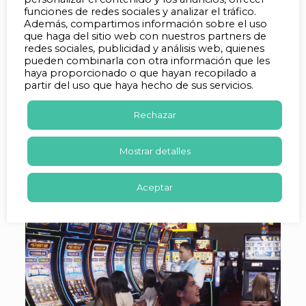
kan storten, spelen en uitbetalen, is een
funciones de redes sociales y analizar el tráfico.
bepalende factor voor de tevredenheid van
Además, compartimos información sobre el uso
de speler.
que haga del sitio web con nuestros partners de
redes sociales, publicidad y análisis web, quienes
De algehele spelervaring wordt versterkt
pueden combinarla con otra información que les
door een goede klantenservice en een breed
haya proporcionado o que hayan recopilado a
scala aan beschikbare spellen. Of men nu
partir del uso que haya hecho de sus servicios.
houdt van gokkasten, tafelspellen of live
casino-ervaringen, een divers aanbod spreekt
Rechazar
een breder publiek aan. Een ontspannende
omgeving waarin spelers zich kunnen
concentreren op het spel, zonder afleiding of
Mostrar detalles
technische problemen, is wat een top online
casino onderscheidt.
Aceptar