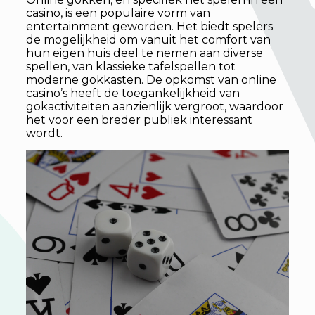
casino, is een populaire vorm van
entertainment geworden. Het biedt spelers
de mogelijkheid om vanuit het comfort van
hun eigen huis deel te nemen aan diverse
spellen, van klassieke tafelspellen tot
moderne gokkasten. De opkomst van online
casino’s heeft de toegankelijkheid van
gokactiviteiten aanzienlijk vergroot, waardoor
het voor een breder publiek interessant
wordt.