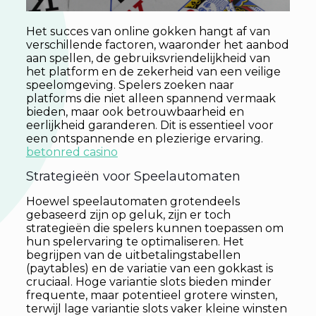
Het succes van online gokken hangt af van
verschillende factoren, waaronder het aanbod
aan spellen, de gebruiksvriendelijkheid van
het platform en de zekerheid van een veilige
speelomgeving. Spelers zoeken naar
platforms die niet alleen spannend vermaak
bieden, maar ook betrouwbaarheid en
eerlijkheid garanderen. Dit is essentieel voor
een ontspannende en plezierige ervaring.
betonred casino
Strategieën voor Speelautomaten
Hoewel speelautomaten grotendeels
gebaseerd zijn op geluk, zijn er toch
strategieën die spelers kunnen toepassen om
hun spelervaring te optimaliseren. Het
begrijpen van de uitbetalingstabellen
(paytables) en de variatie van een gokkast is
cruciaal. Hoge variantie slots bieden minder
frequente, maar potentieel grotere winsten,
terwijl lage variantie slots vaker kleine winsten