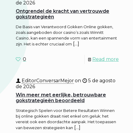
de 2026
Ontgrendel de kracht van vertrouwde
gokstrategieën
De Basis van Verantwoord Gokken Online gokken,
zoals aangeboden door casino’s zoals Winnitt
Casino, kan een spannende vorm van entertainment
[…]
zijn. Het is echter cruciaal om
0
Read more
EditorConversarMejor
on
5 de agosto
de 2026
Win meer met eerlijke, betrouwbare
gokstrategieën beoordeeld
Strategisch Spelen voor Betere Resultaten Winnen
bij online gokken draait niet enkel om geluk; het
vereist ook een doordachte aanpak. Het toepassen
[…]
van bewezen strategieën kan