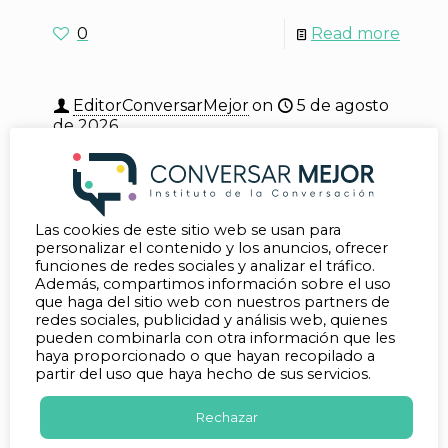
0
Read more
EditorConversarMejor
on
5 de agosto
de 2026
Ontdek fenomenale gokavonturen:
Ontwikkel een stabiele bankroll
Strategisch gokken en uw bankroll beheren Een
fenomenale gokervaring begint niet alleen met
Las cookies de este sitio web se usan para
geluk, maar vooral met een doordachte aanpak van
personalizar el contenido y los anuncios, ofrecer
[…]
uw financiën. Het ontwikkelen van
funciones de redes sociales y analizar el tráfico.
Además, compartimos información sobre el uso
que haga del sitio web con nuestros partners de
0
Read more
redes sociales, publicidad y análisis web, quienes
pueden combinarla con otra información que les
haya proporcionado o que hayan recopilado a
partir del uso que haya hecho de sus servicios.
EditorConversarMejor
on
5 de agosto
de 2026
Rechazar
Verbeter je gokervaring: De ultieme gids