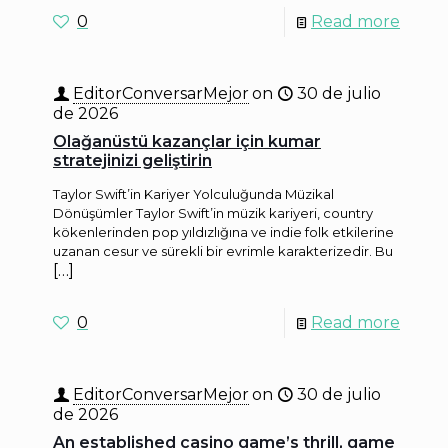
0
Read more
EditorConversarMejor
on
30 de julio
de 2026
Olağanüstü kazançlar için kumar
stratejinizi geliştirin
Taylor Swift’in Kariyer Yolculuğunda Müzikal
Dönüşümler Taylor Swift’in müzik kariyeri, country
kökenlerinden pop yıldızlığına ve indie folk etkilerine
uzanan cesur ve sürekli bir evrimle karakterizedir. Bu
[…]
0
Read more
EditorConversarMejor
on
30 de julio
de 2026
An established casino game’s thrill, game