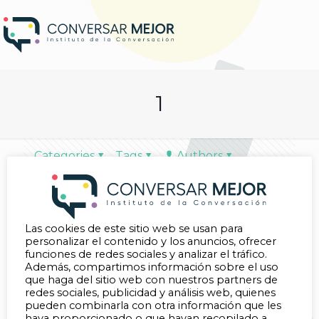
1
Categories
Tags
Authors
Show all
Las cookies de este sitio web se usan para
EditorConversarMejor
on
1 de
personalizar el contenido y los anuncios, ofrecer
octubre de 2025
funciones de redes sociales y analizar el tráfico.
Best Practices im Bereich von Blackjack
Además, compartimos información sobre el uso
Online in Deutschland – Denis-25-11
que haga del sitio web con nuestros partners de
redes sociales, publicidad y análisis web, quienes
Die Popularität von Online-Blackjack nimmt in
pueden combinarla con otra información que les
Deutschland und Europa stetig zu. Während viele
haya proporcionado o que hayan recopilado a